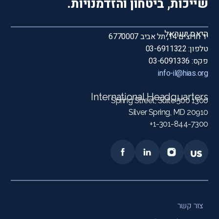
שייכות, ביטחון והזדמנויות.
היאס ישראל
יד חרוצים 14, תל אביב 6770007
טלפון: 03-6911322
פקס: 03-6091336
info-il@hias.org
International Headquarters
1300 Spring Street, Suite 500
Silver Spring, MD 20910
1-301-844-7300+
צור קשר