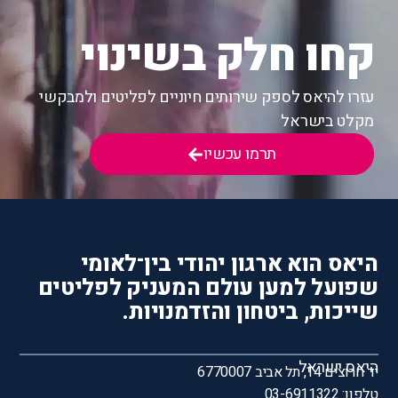
קחו חלק בשינוי
עזרו להיאס לספק שירותים חיוניים לפליטים ולמבקשי
מקלט בישראל
תרמו עכשיו
היאס הוא ארגון יהודי בין־לאומי
שפועל למען עולם המעניק לפליטים
שייכות, ביטחון והזדמנויות.
היאס ישראל
יד חרוצים 14, תל אביב 6770007
טלפון: 03-6911322