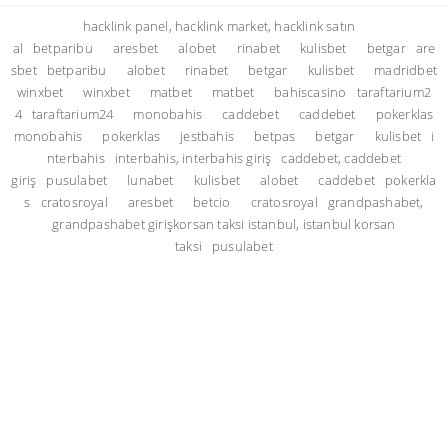
hacklink panel, hacklink market, hacklink satın
al
betparibu
aresbet
alobet
rinabet
kulisbet
betgar
are
sbet
betparibu
alobet
rinabet
betgar
kulisbet
madridbet
winxbet
winxbet
matbet
matbet
bahiscasino
taraftarium2
4
taraftarium24
monobahis
caddebet
caddebet
pokerklas
monobahis
pokerklas
jestbahis
betpas
betgar
kulisbet
i
nterbahis
interbahis, interbahis giriş
caddebet, caddebet
giriş
pusulabet
lunabet
kulisbet
alobet
caddebet
pokerkla
s
cratosroyal
aresbet
betcio
cratosroyal
grandpashabet,
grandpashabet giriş
korsan taksi istanbul, istanbul korsan
taksi
pusulabet