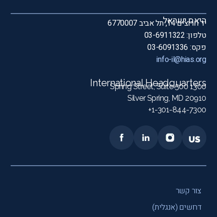
היאס ישראל
יד חרוצים 14, תל אביב 6770007
טלפון: 03-6911322
פקס: 03-6091336
info-il@hias.org
International Headquarters
1300 Spring Street, Suite 500
Silver Spring, MD 20910
1-301-844-7300+
צור קשר
דרושים (אנגלית)