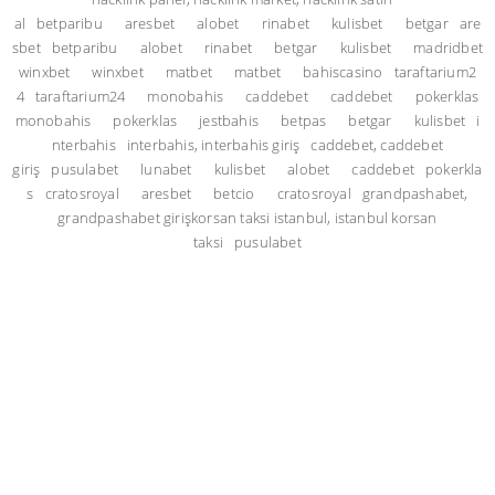
al
betparibu
aresbet
alobet
rinabet
kulisbet
betgar
are
sbet
betparibu
alobet
rinabet
betgar
kulisbet
madridbet
winxbet
winxbet
matbet
matbet
bahiscasino
taraftarium2
4
taraftarium24
monobahis
caddebet
caddebet
pokerklas
monobahis
pokerklas
jestbahis
betpas
betgar
kulisbet
i
nterbahis
interbahis, interbahis giriş
caddebet, caddebet
giriş
pusulabet
lunabet
kulisbet
alobet
caddebet
pokerkla
s
cratosroyal
aresbet
betcio
cratosroyal
grandpashabet,
grandpashabet giriş
korsan taksi istanbul, istanbul korsan
taksi
pusulabet