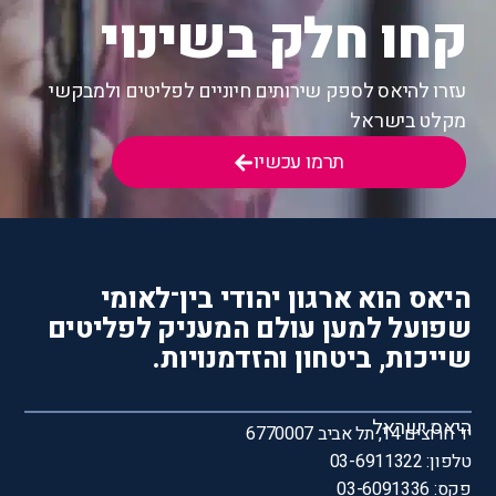
קחו חלק בשינוי
עזרו להיאס לספק שירותים חיוניים לפליטים ולמבקשי
מקלט בישראל
תרמו עכשיו
היאס הוא ארגון יהודי בין־לאומי
שפועל למען עולם המעניק לפליטים
שייכות, ביטחון והזדמנויות.
היאס ישראל
יד חרוצים 14, תל אביב 6770007
טלפון: 03-6911322
פקס: 03-6091336