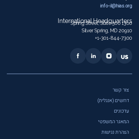
info-il@hias.org
International Headquarters
1300 Spring Street, Suite 500
Silver Spring, MD 20910
1-301-844-7300+
צור קשר
דרושים (אנגלית)
עדכונים
המאגר המשפטי
הצהרת נגישות