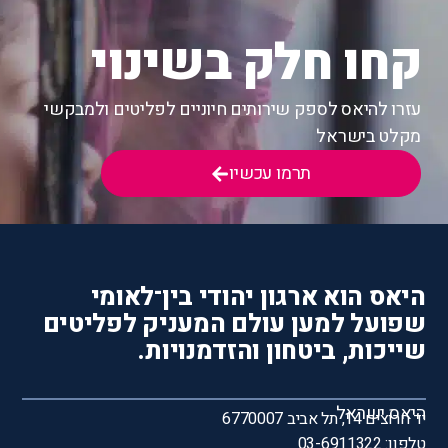
קחו חלק בשינוי
עזרו להיאס לספק שירותים חיוניים לפליטים ולמבקשי
מקלט בישראל
תרמו עכשיו
היאס הוא ארגון יהודי בין־לאומי
שפועל למען עולם המעניק לפליטים
שייכות, ביטחון והזדמנויות.
היאס ישראל
יד חרוצים 14, תל אביב 6770007
טלפון: 03-6911322