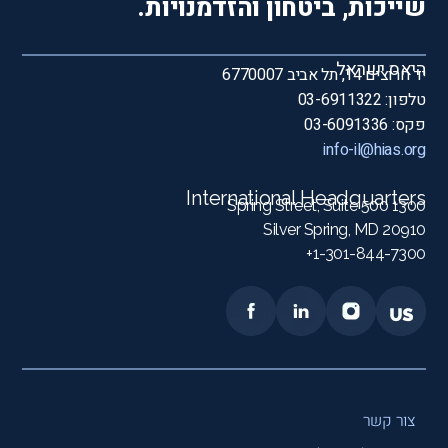
שייכות, ביטחון והזדמנויות.
היאס ישראל
יד חרוצים 14, תל אביב 6770007
טלפון: 03-6911322
פקס: 03-6091336
info-il@hias.org
International Headquarters
1300 Spring Street, Suite 500
Silver Spring, MD 20910
1-301-844-7300+
צור קשר