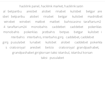
hacklink panel, hacklink market, hacklink satın
al
betparibu
aresbet
alobet
rinabet
kulisbet
betgar
are
sbet
betparibu
alobet
rinabet
betgar
kulisbet
madridbet
winxbet
winxbet
matbet
matbet
bahiscasino
taraftarium2
4
taraftarium24
monobahis
caddebet
caddebet
pokerklas
monobahis
pokerklas
jestbahis
betpas
betgar
kulisbet
i
nterbahis
interbahis, interbahis giriş
caddebet, caddebet
giriş
pusulabet
lunabet
kulisbet
alobet
caddebet
pokerkla
s
cratosroyal
aresbet
betcio
cratosroyal
grandpashabet,
grandpashabet giriş
korsan taksi istanbul, istanbul korsan
taksi
pusulabet