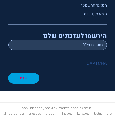
המאגר המשפטי
הצהרת נגישות
הירשמו לעדכונים שלנו
*
Email
CAPTCHA
שלח
hacklink panel, hacklink market, hacklink satın
al
betparibu
aresbet
alobet
rinabet
kulisbet
betgar
are