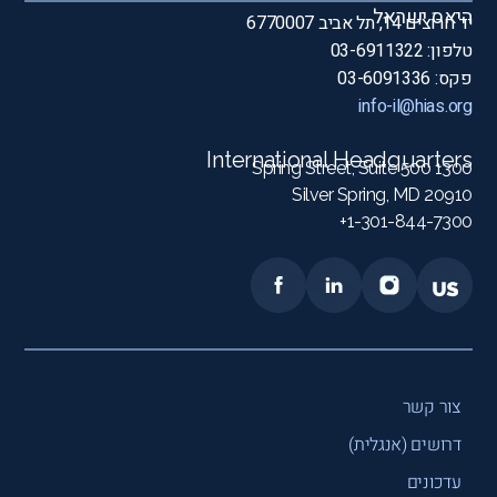
היאס ישראל
יד חרוצים 14, תל אביב 6770007
טלפון: 03-6911322
פקס: 03-6091336
info-il@hias.org
International Headquarters
1300 Spring Street, Suite 500
Silver Spring, MD 20910
1-301-844-7300+
צור קשר
דרושים (אנגלית)
עדכונים