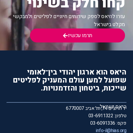
קחו חלק בשינוי
עזרו להיאס לספק שירותים חיוניים לפליטים ולמבקשי
מקלט בישראל
תרמו עכשיו
היאס הוא ארגון יהודי בין־לאומי
שפועל למען עולם המעניק לפליטים
שייכות, ביטחון והזדמנויות.
היאס ישראל
יד חרוצים 14, תל אביב 6770007
טלפון: 03-6911322
פקס: 03-6091336
info-il@hias.org