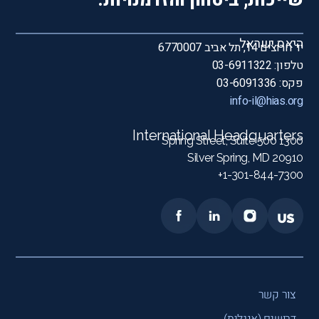
שייכות, ביטחון והזדמנויות.
היאס ישראל
יד חרוצים 14, תל אביב 6770007
טלפון: 03-6911322
פקס: 03-6091336
info-il@hias.org
International Headquarters
1300 Spring Street, Suite 500
Silver Spring, MD 20910
1-301-844-7300+
צור קשר
דרושים (אנגלית)