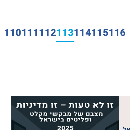
110
111
112
113
114
115
116