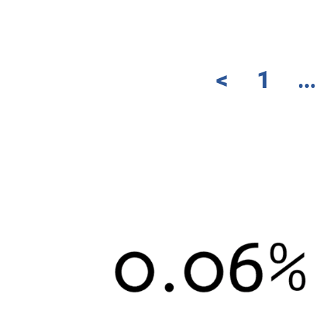
>
1
…