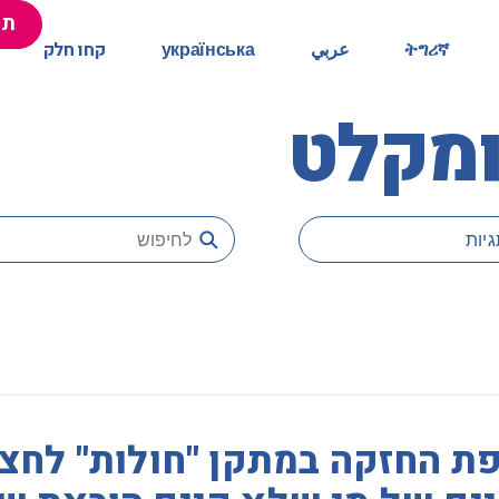
תר
ትግሪኛ
عربي
українська
קחו חלק
ומקלט
יות
ת החזקה במתקן "חולות" לחצי