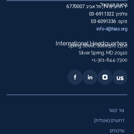
היאס ישראל
יד חרוצים 14, תל אביב 6770007
טלפון: 03-6911322
פקס: 03-6091336
info-il@hias.org
International Headquarters
1300 Spring Street, Suite 500
Silver Spring, MD 20910
1-301-844-7300+
צור קשר
דרושים (אנגלית)
עדכונים