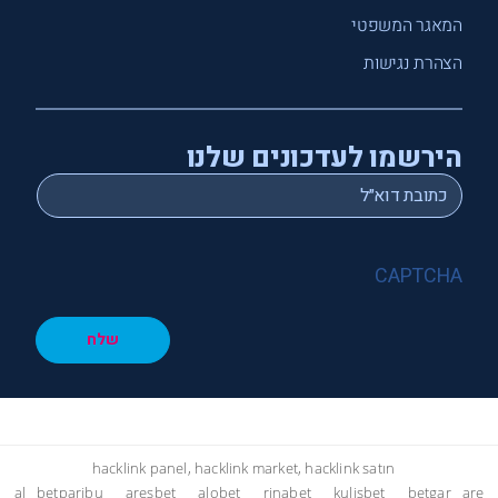
המאגר המשפטי
הצהרת נגישות
הירשמו לעדכונים שלנו
*
Email
CAPTCHA
שלח
hacklink panel, hacklink market, hacklink satın
al
betparibu
aresbet
alobet
rinabet
kulisbet
betgar
are