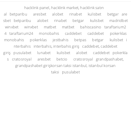
hacklink panel, hacklink market, hacklink satın
al
betparibu
aresbet
alobet
rinabet
kulisbet
betgar
are
sbet
betparibu
alobet
rinabet
betgar
kulisbet
madridbet
winxbet
winxbet
matbet
matbet
bahiscasino
taraftarium2
4
taraftarium24
monobahis
caddebet
caddebet
pokerklas
monobahis
pokerklas
jestbahis
betpas
betgar
kulisbet
i
nterbahis
interbahis, interbahis giriş
caddebet, caddebet
giriş
pusulabet
lunabet
kulisbet
alobet
caddebet
pokerkla
s
cratosroyal
aresbet
betcio
cratosroyal
grandpashabet,
grandpashabet giriş
korsan taksi istanbul, istanbul korsan
taksi
pusulabet