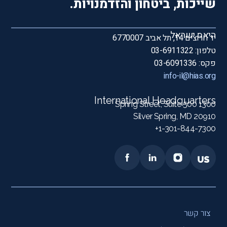
שייכות, ביטחון והזדמנויות.
היאס ישראל
יד חרוצים 14, תל אביב 6770007
טלפון: 03-6911322
פקס: 03-6091336
info-il@hias.org
International Headquarters
1300 Spring Street, Suite 500
Silver Spring, MD 20910
1-301-844-7300+
צור קשר