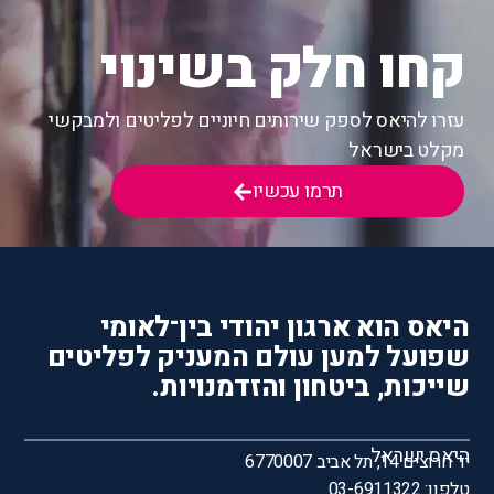
קחו חלק בשינוי
עזרו להיאס לספק שירותים חיוניים לפליטים ולמבקשי
מקלט בישראל
תרמו עכשיו
היאס הוא ארגון יהודי בין־לאומי
שפועל למען עולם המעניק לפליטים
שייכות, ביטחון והזדמנויות.
היאס ישראל
יד חרוצים 14, תל אביב 6770007
טלפון: 03-6911322