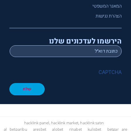
המאגר המשפטי
הצהרת נגישות
הירשמו לעדכונים שלנו
*
Email
CAPTCHA
שלח
hacklink panel, hacklink market, hacklink satın
al
betparibu
aresbet
alobet
rinabet
kulisbet
betgar
are