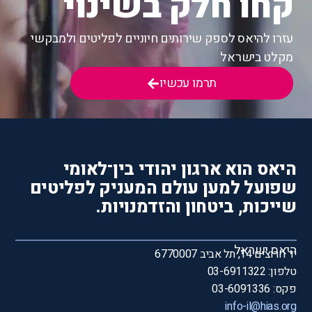
קחו חלק בשינוי
עזרו להיאס לספק שירותים חיוניים לפליטים ולמבקשי
מקלט בישראל
תרמו עכשיו
היאס הוא ארגון יהודי בין־לאומי
שפועל למען עולם המעניק לפליטים
שייכות, ביטחון והזדמנויות.
היאס ישראל
יד חרוצים 14, תל אביב 6770007
טלפון: 03-6911322
פקס: 03-6091336
info-il@hias.org