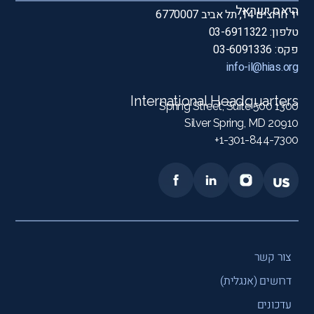
היאס ישראל
יד חרוצים 14, תל אביב 6770007
טלפון: 03-6911322
פקס: 03-6091336
info-il@hias.org
International Headquarters
1300 Spring Street, Suite 500
Silver Spring, MD 20910
1-301-844-7300+
צור קשר
דרושים (אנגלית)
עדכונים