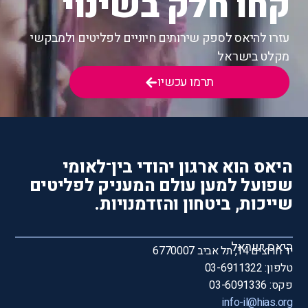
קחו חלק בשינוי
עזרו להיאס לספק שירותים חיוניים לפליטים ולמבקשי
מקלט בישראל
תרמו עכשיו
היאס הוא ארגון יהודי בין־לאומי
שפועל למען עולם המעניק לפליטים
שייכות, ביטחון והזדמנויות.
היאס ישראל
יד חרוצים 14, תל אביב 6770007
טלפון: 03-6911322
פקס: 03-6091336
info-il@hias.org