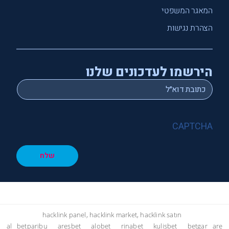
המאגר המשפטי
הצהרת נגישות
הירשמו לעדכונים שלנו
*
Email
CAPTCHA
שלח
hacklink panel, hacklink market, hacklink satın
al
betparibu
aresbet
alobet
rinabet
kulisbet
betgar
are