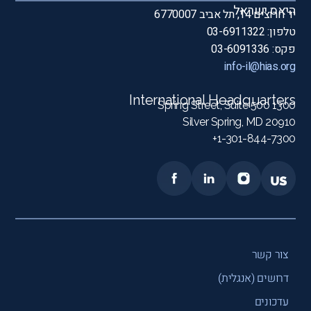
היאס ישראל
יד חרוצים 14, תל אביב 6770007
טלפון: 03-6911322
פקס: 03-6091336
info-il@hias.org
International Headquarters
1300 Spring Street, Suite 500
Silver Spring, MD 20910
1-301-844-7300+
צור קשר
דרושים (אנגלית)
עדכונים