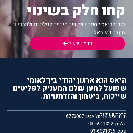
קחו חלק בשינוי
עזרו להיאס לספק שירותים חיוניים לפליטים ולמבקשי
מקלט בישראל
תרמו עכשיו
היאס הוא ארגון יהודי בין־לאומי
שפועל למען עולם המעניק לפליטים
שייכות, ביטחון והזדמנויות.
היאס ישראל
יד חרוצים 14, תל אביב 6770007
טלפון: 03-6911322
פקס: 03-6091336