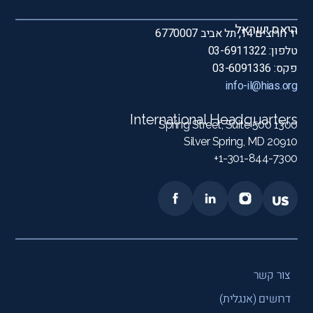
היאס ישראל
יד חרוצים 14, תל אביב 6770007
טלפון: 03-6911322
פקס: 03-6091336
info-il@hias.org
International Headquarters
1300 Spring Street, Suite 500
Silver Spring, MD 20910
1-301-844-7300+
צור קשר
דרושים (אנגלית)