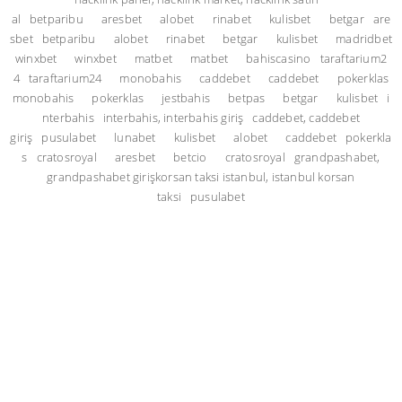
al
betparibu
aresbet
alobet
rinabet
kulisbet
betgar
are
sbet
betparibu
alobet
rinabet
betgar
kulisbet
madridbet
winxbet
winxbet
matbet
matbet
bahiscasino
taraftarium2
4
taraftarium24
monobahis
caddebet
caddebet
pokerklas
monobahis
pokerklas
jestbahis
betpas
betgar
kulisbet
i
nterbahis
interbahis, interbahis giriş
caddebet, caddebet
giriş
pusulabet
lunabet
kulisbet
alobet
caddebet
pokerkla
s
cratosroyal
aresbet
betcio
cratosroyal
grandpashabet,
grandpashabet giriş
korsan taksi istanbul, istanbul korsan
taksi
pusulabet