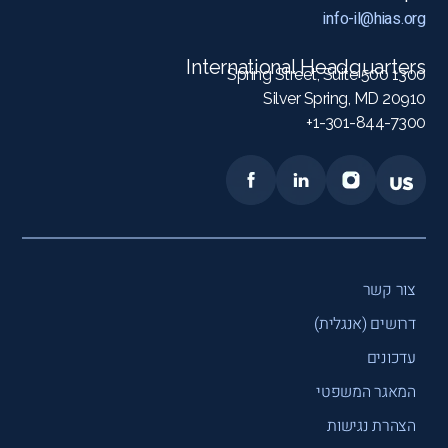
info-il@hias.org
International Headquarters
1300 Spring Street, Suite 500
Silver Spring, MD 20910
1-301-844-7300+
צור קשר
דרושים (אנגלית)
עדכונים
המאגר המשפטי
הצהרת נגישות