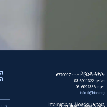
הי
היאס ישראל
יד חרוצים 14, תל אביב 6770007
המ
טלפון: 03-6911322
פקס: 03-6091336
info-il@hias.org
International Headquarters
צור ק
1300 Spring Street, Suite 500