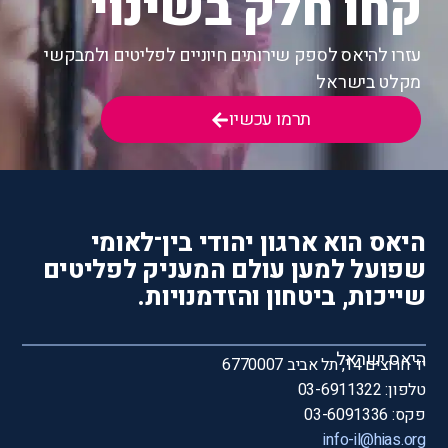
קחו חלק בשינוי
עזרו להיאס לספק שירותים חיוניים לפליטים ולמבקשי
מקלט בישראל
תרמו עכשיו
היאס הוא ארגון יהודי בין־לאומי
שפועל למען עולם המעניק לפליטים
שייכות, ביטחון והזדמנויות.
היאס ישראל
יד חרוצים 14, תל אביב 6770007
טלפון: 03-6911322
פקס: 03-6091336
info-il@hias.org