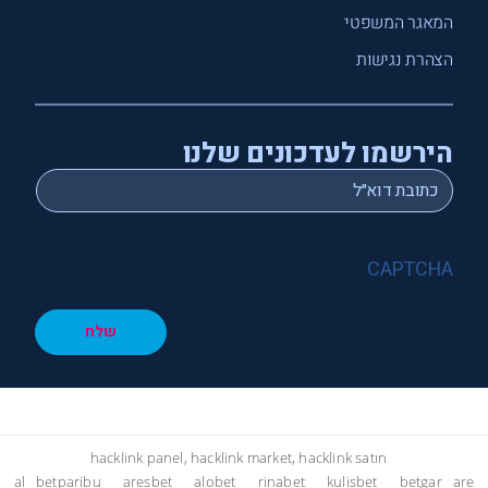
המאגר המשפטי
הצהרת נגישות
הירשמו לעדכונים שלנו
*
Email
CAPTCHA
שלח
hacklink panel, hacklink market, hacklink satın
al
betparibu
aresbet
alobet
rinabet
kulisbet
betgar
are