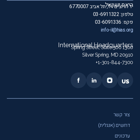
היאס ישראל
יד חרוצים 14, תל אביב 6770007
טלפון: 03-6911322
פקס: 03-6091336
info-il@hias.org
International Headquarters
1300 Spring Street, Suite 500
Silver Spring, MD 20910
1-301-844-7300+
צור קשר
דרושים (אנגלית)
עדכונים