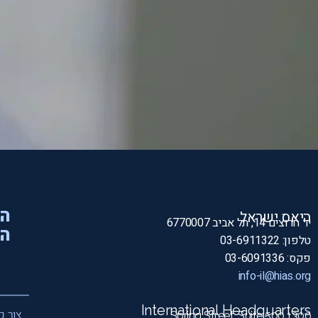
הי
היאס ישראל
יד חרוצים 14, תל אביב 6770007
המ
טלפון: 03-6911322
פקס: 03-6091336
info-il@hias.org
International Headquarters
צור ק
1300 Spring Street, Suite 500