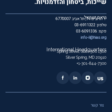
שייכות, ביטחון והזדמנויות.
היאס ישראל
יד חרוצים 14, תל אביב 6770007
טלפון: 03-6911322
פקס: 03-6091336
info-il@hias.org
International Headquarters
1300 Spring Street, Suite 500
Silver Spring, MD 20910
1-301-844-7300+
צור קשר