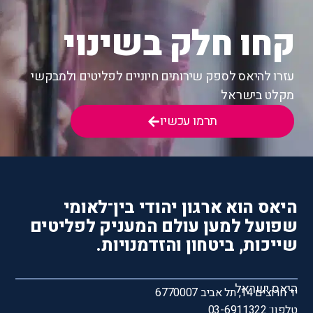
קחו חלק בשינוי
עזרו להיאס לספק שירותים חיוניים לפליטים ולמבקשי
מקלט בישראל
תרמו עכשיו
היאס הוא ארגון יהודי בין־לאומי
שפועל למען עולם המעניק לפליטים
שייכות, ביטחון והזדמנויות.
היאס ישראל
יד חרוצים 14, תל אביב 6770007
טלפון: 03-6911322