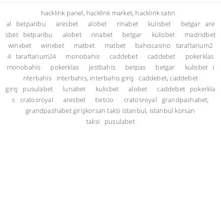
hacklink panel, hacklink market, hacklink satın
al
betparibu
aresbet
alobet
rinabet
kulisbet
betgar
are
sbet
betparibu
alobet
rinabet
betgar
kulisbet
madridbet
winxbet
winxbet
matbet
matbet
bahiscasino
taraftarium2
4
taraftarium24
monobahis
caddebet
caddebet
pokerklas
monobahis
pokerklas
jestbahis
betpas
betgar
kulisbet
i
nterbahis
interbahis, interbahis giriş
caddebet, caddebet
giriş
pusulabet
lunabet
kulisbet
alobet
caddebet
pokerkla
s
cratosroyal
aresbet
betcio
cratosroyal
grandpashabet,
grandpashabet giriş
korsan taksi istanbul, istanbul korsan
taksi
pusulabet