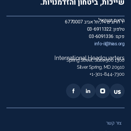
שייכות, ביטחון והזדמנויות.
היאס ישראל
יד חרוצים 14, תל אביב 6770007
טלפון: 03-6911322
פקס: 03-6091336
info-il@hias.org
International Headquarters
1300 Spring Street, Suite 500
Silver Spring, MD 20910
1-301-844-7300+
צור קשר