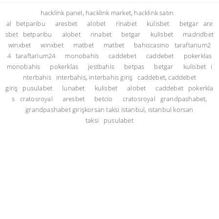
hacklink panel, hacklink market, hacklink satın
al
betparibu
aresbet
alobet
rinabet
kulisbet
betgar
are
sbet
betparibu
alobet
rinabet
betgar
kulisbet
madridbet
winxbet
winxbet
matbet
matbet
bahiscasino
taraftarium2
4
taraftarium24
monobahis
caddebet
caddebet
pokerklas
monobahis
pokerklas
jestbahis
betpas
betgar
kulisbet
i
nterbahis
interbahis, interbahis giriş
caddebet, caddebet
giriş
pusulabet
lunabet
kulisbet
alobet
caddebet
pokerkla
s
cratosroyal
aresbet
betcio
cratosroyal
grandpashabet,
grandpashabet giriş
korsan taksi istanbul, istanbul korsan
taksi
pusulabet