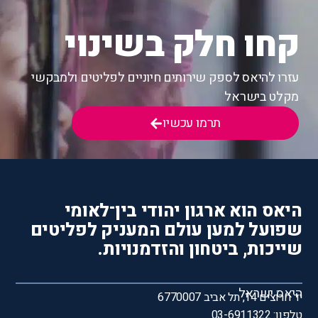
קחו חלק בשינוי
עזרו להיאס לספק שירותים חיוניים לפליטים ולמבקשי
מקלט בישראל
תרמו עכשיו
היאס הוא ארגון יהודי בין־לאומי
שפועל למען עולם המעניק לפליטים
שייכות, ביטחון והזדמנויות.
היאס ישראל
יד חרוצים 14, תל אביב 6770007
טלפון: 03-6911322