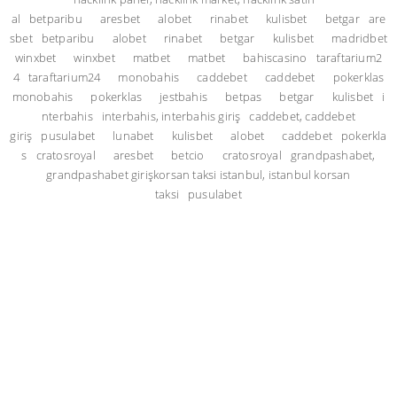
al
betparibu
aresbet
alobet
rinabet
kulisbet
betgar
are
sbet
betparibu
alobet
rinabet
betgar
kulisbet
madridbet
winxbet
winxbet
matbet
matbet
bahiscasino
taraftarium2
4
taraftarium24
monobahis
caddebet
caddebet
pokerklas
monobahis
pokerklas
jestbahis
betpas
betgar
kulisbet
i
nterbahis
interbahis, interbahis giriş
caddebet, caddebet
giriş
pusulabet
lunabet
kulisbet
alobet
caddebet
pokerkla
s
cratosroyal
aresbet
betcio
cratosroyal
grandpashabet,
grandpashabet giriş
korsan taksi istanbul, istanbul korsan
taksi
pusulabet