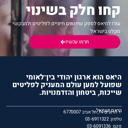
קחו חלק בשינוי
עזרו להיאס לספק שירותים חיוניים לפליטים ולמבקשי
מקלט בישראל
תרמו עכשיו
היאס הוא ארגון יהודי בין־לאומי
שפועל למען עולם המעניק לפליטים
שייכות, ביטחון והזדמנויות.
היאס ישראל
יד חרוצים 14, תל אביב 6770007
טלפון: 03-6911322
פקס: 03-6091336