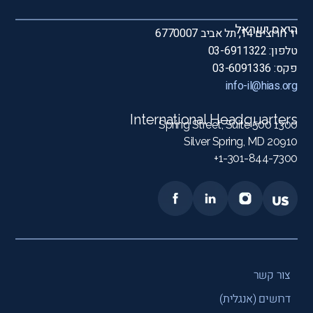
היאס ישראל
יד חרוצים 14, תל אביב 6770007
טלפון: 03-6911322
פקס: 03-6091336
info-il@hias.org
International Headquarters
1300 Spring Street, Suite 500
Silver Spring, MD 20910
1-301-844-7300+
צור קשר
דרושים (אנגלית)