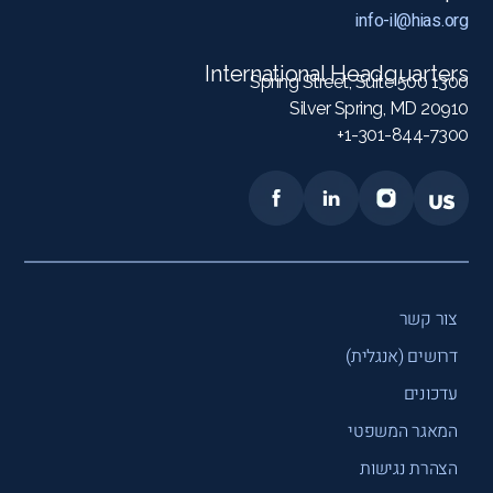
info-il@hias.org
International Headquarters
1300 Spring Street, Suite 500
Silver Spring, MD 20910
1-301-844-7300+
צור קשר
דרושים (אנגלית)
עדכונים
המאגר המשפטי
הצהרת נגישות