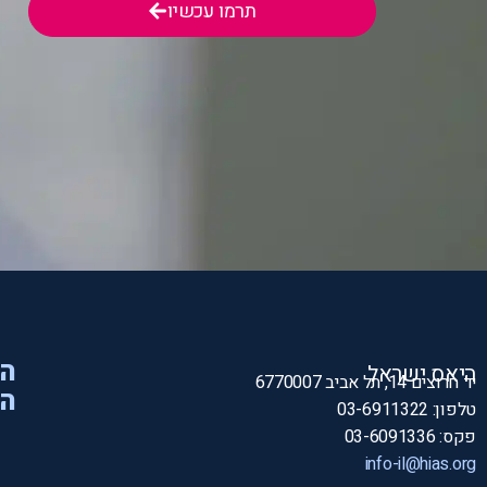
תרמו עכשיו
הי
היאס ישראל
יד חרוצים 14, תל אביב 6770007
המ
טלפון: 03-6911322
פקס: 03-6091336
info-il@hias.org