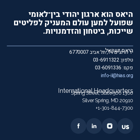
היאס הוא ארגון יהודי בין־לאומי
שפועל למען עולם המעניק לפליטים
שייכות, ביטחון והזדמנויות.
היאס ישראל
יד חרוצים 14, תל אביב 6770007
טלפון: 03-6911322
פקס: 03-6091336
info-il@hias.org
International Headquarters
1300 Spring Street, Suite 500
Silver Spring, MD 20910
1-301-844-7300+