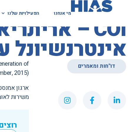
מי אנחנו
מי אנחנו
הפעילויות שלנו
הפעילויות שלנו
המאגר המשפטי
COI – אריתר
אינטרנשיונל ע
eneration of
דו"חות ומאמרים
mber, 2015)
ארגון אמנסט
משירות לאומי
רוצים