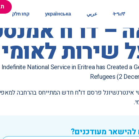
תר
תר
ትግሪኛ
ትግሪኛ
عربي
عربي
українська
українська
קחו חלק
קחו חלק
יאה – דו"ח אמנס
ל שירות לאומי
Indefinite National Service in Eritrea has Created a G
Refugees (2 Dece
י אינטרנשיונל פרסם דו"ח חדש המתייחס בהרחבה למאפיי
.
 להישאר מעודכנים?