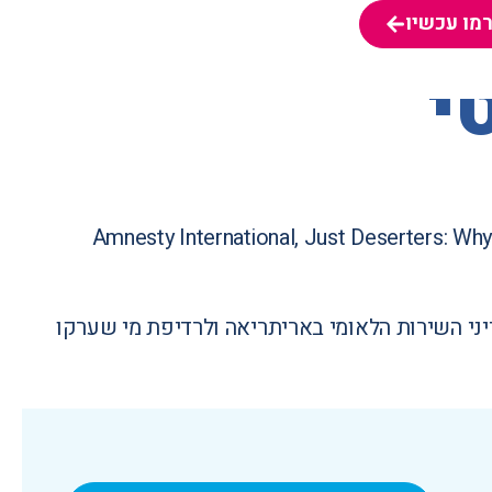
מו עכשיו
מו עכשיו
טי
Amnesty International, Just Deserters: Why 
ני השירות הלאומי באריתריאה ולרדיפת מי שערקו