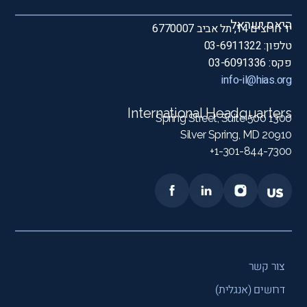
היאס ישראל
יד חרוצים 14, תל אביב 6770007
טלפון: 03-6911322
פקס: 03-6091336
info-il@hias.org
International Headquarters
1300 Spring Street, Suite 500
Silver Spring, MD 20910
1-301-844-7300+
צור קשר
דרושים (אנגלית)