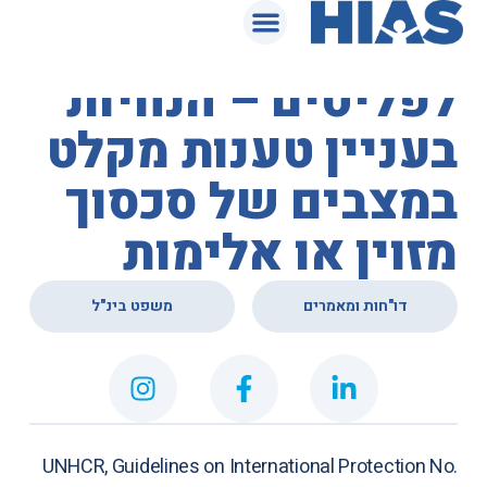
המאגר המשפטי
נציבות האו"ם
לפליטים – הנחיות
בעניין טענות מקלט
במצבים של סכסוך
מזוין או אלימות
,
דו"חות ומאמרים
משפט בינ"ל
UNHCR,
Guidelines on International Protection No.