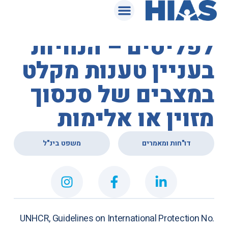
המאגר המשפטי
נציבות האו"ם
לפליטים – הנחיות
בעניין טענות מקלט
במצבים של סכסוך
מזוין או אלימות
,
דו"חות ומאמרים
משפט בינ"ל
UNHCR,
Guidelines on International Protection No.