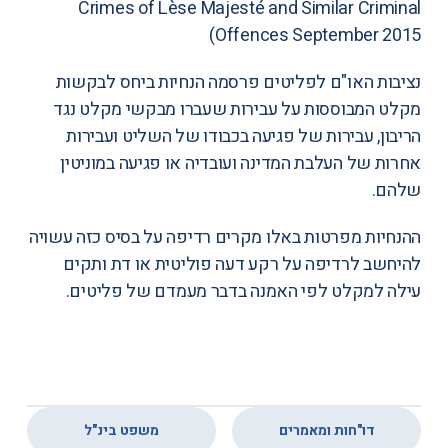
Crimes of Lèse Majesté and Similar Criminal
Offences September 2015)
נציבות האו"ם לפליטים פרסמה הנחיות ביחס לבקשות
מקלט המבוססות על עבירות שעברו מבקשי מקלט נגד
הריבון, עבירות של פגיעה בכבודו של השליט ועבירות
אחרות של העלבת המדינה ועובדיה או פגיעה במוניטין
שלהם.
ההנחיות מפרטות באלו מקרים רדיפה על בסיס כזה עשויה
להיחשב לרדיפה על רקע דעה פוליטית או דת ותקים
עילה למקלט לפי האמנה בדבר מעמדם של פליטים.
,
דו"חות ומאמרים
משפט בינ"ל