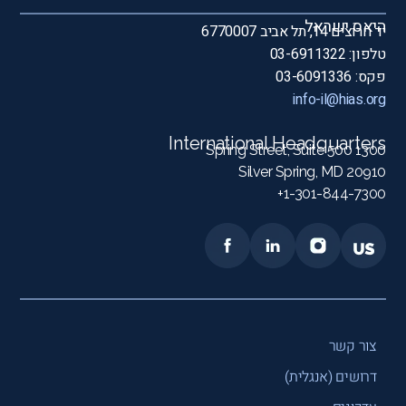
היאס ישראל
יד חרוצים 14, תל אביב 6770007
טלפון: 03-6911322
פקס: 03-6091336
info-il@hias.org
International Headquarters
1300 Spring Street, Suite 500
Silver Spring, MD 20910
1-301-844-7300+
צור קשר
דרושים (אנגלית)