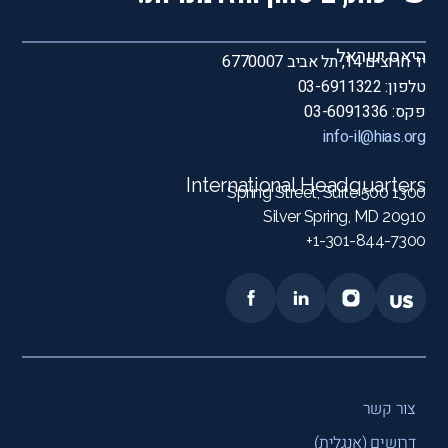
היאס ישראל
יד חרוצים 14, תל אביב 6770007
טלפון: 03-6911322
פקס: 03-6091336
info-il@hias.org
International Headquarters
1300 Spring Street, Suite 500
Silver Spring, MD 20910
1-301-844-7300+
צור קשר
דרושים (אנגלית)