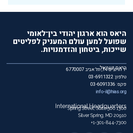
היאס הוא ארגון יהודי בין־לאומי
שפועל למען עולם המעניק לפליטים
שייכות, ביטחון והזדמנויות.
היאס ישראל
יד חרוצים 14, תל אביב 6770007
טלפון: 03-6911322
פקס: 03-6091336
info-il@hias.org
International Headquarters
1300 Spring Street, Suite 500
Silver Spring, MD 20910
1-301-844-7300+