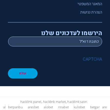
המאגר המשפטי
הצהרת נגישות
הירשמו לעדכונים שלנו
*
Email
CAPTCHA
שלח
hacklink panel, hacklink market, hacklink satın
al
betparibu
aresbet
alobet
rinabet
kulisbet
betgar
are