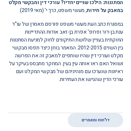
הסתננות: הילכו שניים יחדיו? עורכי דין ומבקשי מקלט
במאבק על חירות
, מעשי משפט, כרך י' (מאי 2019)
במסגרת כתב העת מעשי משפט פורסם מאמרן של עו"ד
ענת בן-דור ופרופ' אפרת בן-זאב אודות ההתדיינות
החוקתית בעניין שלושת התיקונים לחוק למניעת הסתננות
בין השנים 2012-2015. המאמר בוחן כיצד תפסו מבקשי
מקלט ועורכי דין שהיו שותפים למאבק זה את הפרשה
ושואל האם ראו אותה עין בעין. המחקר מתבסס בעיקר על
ראיונות שנערכו עם מנהיגיהם של מבקשי המקלט ועם
עורכי הדין שהגישו את העתירות.
דו"חות ומאמרים