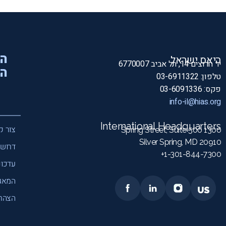
הי
היאס ישראל
יד חרוצים 14, תל אביב 6770007
המ
טלפון: 03-6911322
פקס: 03-6091336
info-il@hias.org
International Headquarters
צור ק
1300 Spring Street, Suite 500
Silver Spring, MD 20910
דרושי
1-301-844-7300+
עדכונ
המאג
הצהרת