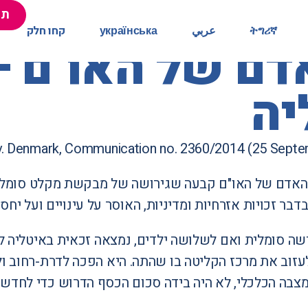
תר
תר
ትግሪኛ
ትግሪኛ
عربي
عربي
українська
українська
קחו חלק
קחו חלק
אדם של האו"ם –
יה
v. Denmark, Communication no. 2360/2014 (25 Septe
דבר זכויות אזרחיות ומדיניות, האוסר על עינויים ועל יחס 
עזוב את מרכז הקליטה בו שהתה. היא הפכה לדרת-רחוב ול
 מצבה הכלכלי, לא היה בידה סכום הכסף הדרוש כדי לחד