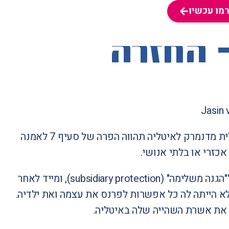
מו עכשיו
מו עכשיו
 החזרה
Jasin 
ועדת זכויות האדם של האו"ם קבעה שגירושה של מבקשת מקלט סומלית מדנמרק לאיטליה תהווה הפרה של סעיף 7 לאמנה
אכזרי או בלתי אנושי.
המבקשת, אישה סומלית ואם לשלושה ילדים, נמצאה זכאית באיטליה ל"הגנה משלימה" (subsidiary protection), ומייד לאחר
א הייתה לה כל אפשרות לפרנס את עצמה ואת ילדיה.
ש את אשרת השהייה שלה באיטליה.