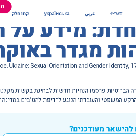
תר
תר
ትግሪኛ
ትግሪኛ
عربي
عربي
українська
українська
קחו חלק
קחו חלק
ת: מידע על ר
הות מגדר באוקר
e, Ukraine: Sexual Orientation and Gender Identity
, 
רה הבריטיות פרסמו הנחיות חדשות לבחינת בקשות מקלט על
רקע המשפטי והעובדתי הנוגע לרדיפת להט"בים במדינה זו
 להישאר מעודכנים?