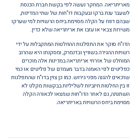
מאריתריאה. המחקר נעשה לפי בקשת חברת הכנסת
לשעבר ענת ברקו ובעקבות דו"חות של שתי המדינות,
שבהם דווח על הקלה מסוימת ביחס הרשויות למי שערקו
משירות צבאי או עזבו את אריתריאה שלא כדין.
הדו"ח סוקר את התפלגות ההחלטות המתקבלות על ידי
רשויות ההגירה בשוויץ ובדנמרק, ומסקנתו היא שהרוב
המוחלט של אזרחי אריתריאה במדינות אלה מוכרים
כפליטים לפי האמנה בדבר מעמדם של פליטים או כמי
שזכאים להגנה מפני גירוש. כמו כן צוין בדו"ח שהתפלגות
זו בין החלטות חיוביות לשליליות בבקשות מקלט לא
השתנתה, גם לאחר הדו"חות שמצאו לכאורה הקלה
מסוימת ביחס הרשויות באריתריאה.