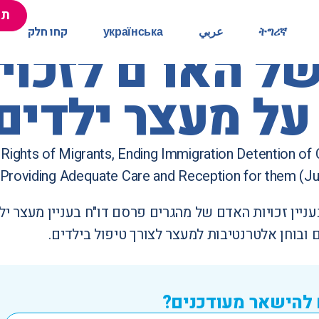
תר
תר
ትግሪኛ
ትግሪኛ
عربي
عربي
українська
українська
קחו חלק
קחו חלק
של האו"ם לזכוי
 על מעצר ילדים
Rights of Migrants,
Ending Immigration Detention of 
Providing Adequate Care and Reception for them
(Ju
עניין זכויות האדם של מהגרים פרסם דו"ח בעניין מעצר י
 ובוחן אלטרנטיבות למעצר לצורך טיפול בילדים.
 להישאר מעודכנים?