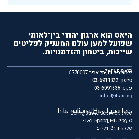
היאס הוא ארגון יהודי בין־לאומי
שפועל למען עולם המעניק לפליטים
שייכות, ביטחון והזדמנויות.
היאס ישראל
יד חרוצים 14, תל אביב 6770007
טלפון: 03-6911322
פקס: 03-6091336
info-il@hias.org
International Headquarters
1300 Spring Street, Suite 500
Silver Spring, MD 20910
1-301-844-7300+