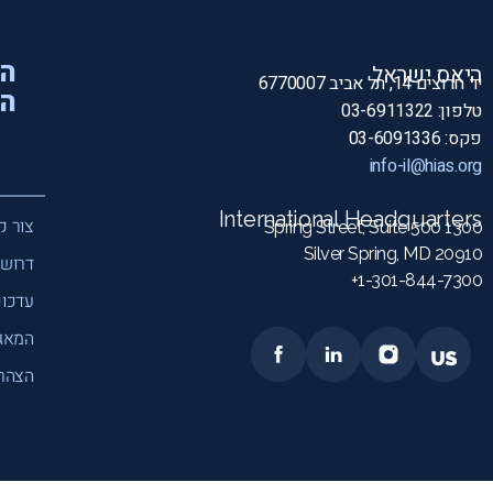
הי
היאס ישראל
יד חרוצים 14, תל אביב 6770007
המ
טלפון: 03-6911322
פקס: 03-6091336
info-il@hias.org
International Headquarters
צור ק
1300 Spring Street, Suite 500
Silver Spring, MD 20910
דרושי
1-301-844-7300+
עדכונ
המאג
הצהרת