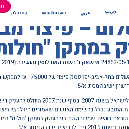
תר
תר
ትግሪኛ
ትግሪኛ
عربي
عربي
українська
українська
קחו חלק
קחו חלק
ום – פיצוי מ
 במתקן "חולות
אישאק נ' רשות האוכלוסין וההגירה
(28.2.2019)
בית משפט השלום בתל-א
ישיון ישיבה מסוג א/5.
תן לו רישיון ישיבה מסוג א/5.