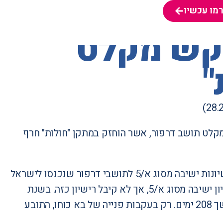
מו עכשיו
מו עכשיו
בקש מקלט
"
ביב-יפו פסק פיצוי של 175,000 ₪ למבקש מקלט תושב דרפור, אשר הוחזק במתקן "חולות" חרף
התובע נכנס לישראל בשנת 2007. בסוף שנת 2007 הוחלט להעניק רישיונות ישיבה מסוג א/5 לתושבי דרפור שנכנסו לישראל
עד סוף שנה זו. התובע נכלל ברשימת האנשים שאמורים היו לקבל רישיון ישיבה מסוג א/5, אך לא קיבל רישיון כזה. בשנת
2014 הוצאה הוראת שהייה, שמכוחה התובע הוחזק במתקן "חולות" במשך 208 ימים. רק בעקבות פנייה של בא כוחו, התובע