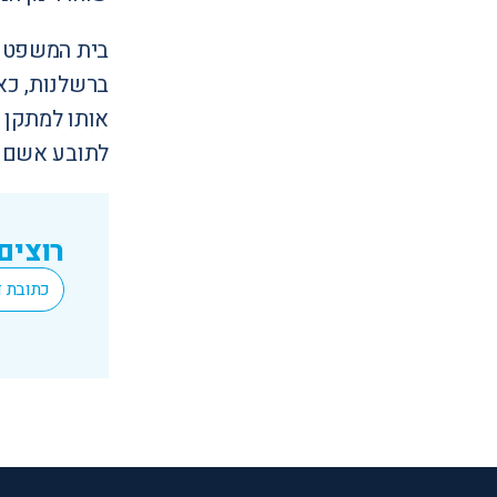
בית המשפט ד
ברשלנות, כא
אותו למתקן "
לתובע אשם ת
רוצים
*
Email