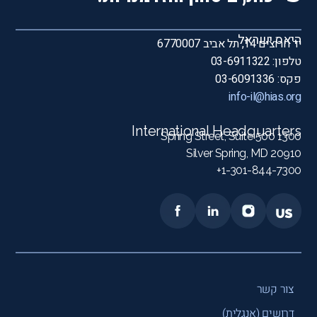
היאס ישראל
יד חרוצים 14, תל אביב 6770007
טלפון: 03-6911322
פקס: 03-6091336
info-il@hias.org
International Headquarters
1300 Spring Street, Suite 500
Silver Spring, MD 20910
1-301-844-7300+
צור קשר
דרושים (אנגלית)