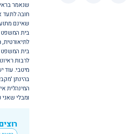
שנאמר בראיו
חובה לתעד א
שאינם מתועד
בית המשפט ה
לתיאורטית, 
בית המשפט הע
לרבות ראיונו
מיטבי. עוד י
בהינתן 'מקבי
המינהלית אינ
ומבלי שאני נ
רוצים
*
Email