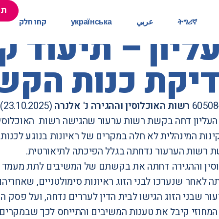
תר
תר
ትግሪኛ
ትግሪኛ
عربي
عربي
українська
українська
קחו חלק
קחו חלק
ון – תיעוד קול
דיקת כנות הקש
רשות האוכלוסין וההגירה נ' אלנרה
(23.10.2025)
עליון דחה בקשת רשות ערעור שהגישה רשות האוכלוסין
נות המינהלית לא חלה במקרים של ראיונות בנוגע לכנות ה
ת רשות הערעור נדחתה בגלל הפיכתה לתיאורטית.
סין וההגירה דחתה את בקשתם של המשיבים לתת מעמד למ
 לאחר שנערכו לבני הזוג ראיונות סימולטניים, שאחריהם 
עור שבני הזוג הגישו לבית הדין לעררים נדחה, ועל פסק ה
מחוזי קיבל את טענות המשיבים והתייחס לכך שבמקרים 