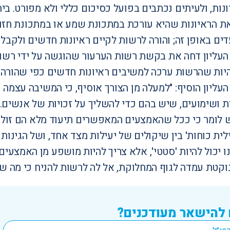
נות, ולעיתים נכתבים בפועל כסיכום כללי ולא מפורט. ב
ת הראיונות שהיא עורכת במתכונת שמע או במתכונת חזותי
ים באופן זה; והורה לרשות לקיים ראיונות חדשים ולקבל
עליון דחה את בקשת רשות הערעור שהוגשה על ידי רשות 
היות שהרשות ערכה למשיבים ראיונות חדשים כפי שהורה 
ליון הוסיף: "למעלה מן הצורך אוסיף, כי המשיבה עצמה 
ת ושימועים, שיש בהם כדי להשליך על זכויות של אנשים. 
ש לומר כי ככל שהאמצעים המאפשרים תיעוד מלא הם זולים 
לית כוחות' בין שיקולים של יעילות מצד אחד, ושל הגינות 
ו יכול להיות 'סטטי', אלא צריך להיות מושפע מן האמצעי
וקטת עמדה לגוף המחלוקת, אל לה לרשות להניח כי מה שה
 להישאר מעודכנים?