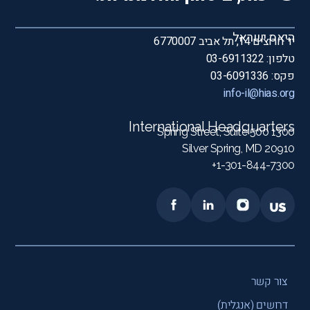
היאס ישראל
יד חרוצים 14, תל אביב 6770007
טלפון: 03-6911322
פקס: 03-6091336
info-il@hias.org
International Headquarters
1300 Spring Street, Suite 500
Silver Spring, MD 20910
1-301-844-7300+
צור קשר
דרושים (אנגלית)