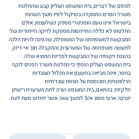
לגופם של דברים, בית המשפט העליון קבע שהחלטת
משרד הפנים התמקדה בשיקול לפיו משך השהות
בישראל אינו טעם הומניטרי מספק כשלעצמו, אולם
החלטתו לא כללה התייחסות מספקת לזיקה הייחודית של
המבקשת למשפחתה של המטופלת, שהפכה להיות הלכה
למעשה משפחתה של המערערת, והתקבלה תוך אי-דיוק
בהצגת זיקותיה של המבקשת למדינת המוצא שלה.
בית המשפט העליון הוסיף כי החלטת משרד הפנים לוקה
בחסר, אינה מביאה בחשבון את מכלול העובדות
הרלוונטיות, ומבוססת על הנחות עובדתיות
חלקיות. בהתאם, בית המשפט הורה לתת מערערת רישיון
ישיבה ארעי מסוג א/5 למשך שנה אשר יחודש מעת לעת.
,