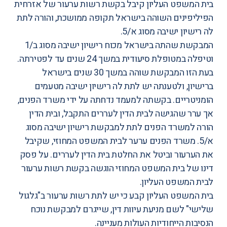
בית המשפט העליון קיבל בקשת רשות ערעור של אזרחית
הפיליפינים השוהה בישראל תקופה ממושכת, והורה לתת
לה רישיון ישיבה מסוג א/5.
המבקשת שהתה בישראל מכוח רישיון ישיבה מסוג ב/1
וטיפלה במטופלת סיעודית במשך 24 שנים עד לפטירתה.
בעת הזו המבקשת שוהה במשך 30 שנים בישראל
ברישיון, ולטענתה יש לתת לה רישיון ישיבה מטעמים
הומניטריים. בקשתה למעמד נדחתה על ידי משרד הפנים,
אך ערר שהגישה לבית הדין לעררים התקבל, ובית הדין
הורה למשרד הפנים לתת למבקשת רישיון ישיבה מסוג
א/5. משרד הפנים ערער לבית המשפט המחוזי, שקיבל
את הערעור וביטל את החלטת בית הדין לעררים. על פסק
דינו של בית המשפט המחוזי הוגשה בקשת רשות ערעור
לבית המשפט העליון.
בית המשפט העליון קבע כי יש לתת רשות ערעור ב"גלגול
שלישי" לשם מניעת עיוות דין, שייגרם למבקשת נוכח
הנסיבות הייחודיות העולות מעניינה.