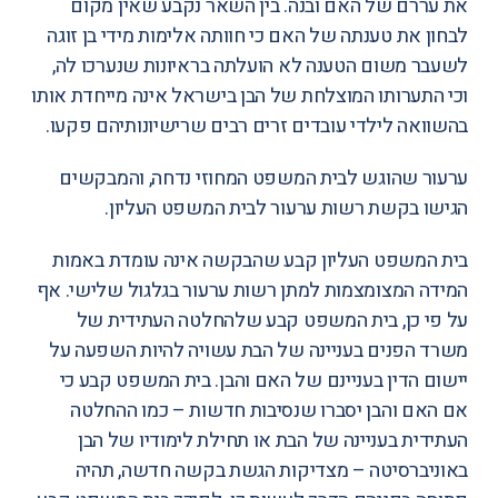
את עררם של האם ובנה. בין השאר נקבע שאין מקום
לבחון את טענתה של האם כי חוותה אלימות מידי בן זוגה
לשעבר משום הטענה לא הועלתה בראיונות שנערכו לה,
וכי התערותו המוצלחת של הבן בישראל אינה מייחדת אותו
בהשוואה לילדי עובדים זרים רבים שרישיונותיהם פקעו.
ערעור שהוגש לבית המשפט המחוזי נדחה
, והמבקשים
הגישו בקשת רשות ערעור לבית המשפט העליון.
בית המשפט העליון קבע שהבקשה אינה עומדת באמות
המידה המצומצמות למתן רשות ערעור בגלגול שלישי. אף
על פי כן, בית המשפט קבע שלהחלטה העתידית של
משרד הפנים בעניינה של הבת עשויה להיות השפעה על
יישום הדין בעניינם של האם והבן. בית המשפט קבע כי
אם האם והבן יסברו שנסיבות חדשות – כמו ההחלטה
העתידית בעניינה של הבת או תחילת לימודיו של הבן
באוניברסיטה – מצדיקות הגשת בקשה חדשה, תהיה