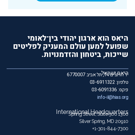
היאס הוא ארגון יהודי בין־לאומי
שפועל למען עולם המעניק לפליטים
שייכות, ביטחון והזדמנויות.
היאס ישראל
יד חרוצים 14, תל אביב 6770007
טלפון: 03-6911322
פקס: 03-6091336
info-il@hias.org
International Headquarters
1300 Spring Street, Suite 500
Silver Spring, MD 20910
1-301-844-7300+