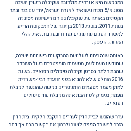
המבקשת היא אזרחית מולדובה שקיבלה רישיון ישיבה
מסוג א/5 מכוח נישואיה לאזרח ישראל, יחד עם בנה ובתה
הקטינים באותה עת, שקיבלו גם הם רישיונות מסוג זה
בשנת 2011. בשנת 2013 בן זוגה של המבקשת הודיע
למשרד הפנים שהשניים נפרדו ובעקבות זאת ההליך
המדורג הופסק.
באותה שנה ניתנו לשלושת המבקשים רישיונות ישיבה,
שחודשו מעת לעת, מטעמים הומניטריים בשל העובדה
שהבת חלתה בסרטן וקיבלה טיפולים רפואיים. בשנת
2016 הוחלט שלא להביא בפני הוועדה הבין-משרדית
למתן מעמד מטעמים הומניטריים בקשה שהוגשה לקבלת
מעמד, בנימוק לפיו הבת אינה מקבלת עוד טיפולים
רפואיים.
ערר שהוגש לבית הדין לעררים התקבל חלקית. בית הדין
הורה למשרד הפנים לשוב ולבחון את בקשת הבת אך דחה