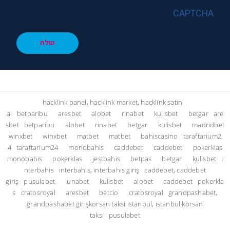
CAPTCHA
שלח
hacklink panel, hacklink market, hacklink satın
al
betparibu
aresbet
alobet
rinabet
kulisbet
betgar
are
sbet
betparibu
alobet
rinabet
betgar
kulisbet
madridbet
winxbet
winxbet
matbet
matbet
bahiscasino
taraftarium2
4
taraftarium24
monobahis
caddebet
caddebet
pokerklas
monobahis
pokerklas
jestbahis
betpas
betgar
kulisbet
i
nterbahis
interbahis, interbahis giriş
caddebet, caddebet
giriş
pusulabet
lunabet
kulisbet
alobet
caddebet
pokerkla
s
cratosroyal
aresbet
betcio
cratosroyal
grandpashabet,
grandpashabet giriş
korsan taksi istanbul, istanbul korsan
taksi
pusulabet