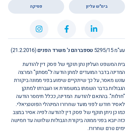
,
בימ"ש עליון
פסיקה
עע"מ 5295/15
טספברהם נ' משרד הפנים
(21.2.2016)
בית המשפט העליון נתן תוקף של פסק דין להודעת
המדינה בדבר המועדים למתן הודעה ל"מסתנן" המרצה
עונש מאסר, על כך שיתקיים שימוע בפני ממונה ביקורת
הגבולות בדבר השמתו במשמורת או העברתו למתקן
"חולות". בהתאם להודעת המדינה, ככלל תימסר הודעה
לאסיר חודש לפני מועד שחרורו המינהלי הפוטנציאלי.
כמו כן ניתן תוקף של פסק דין להודעה לפיה אסיר במצב
כזה יובא בפני ממונה ביקורת הגבולות שלושה עד חמישה
ימים טרם שחרורו.