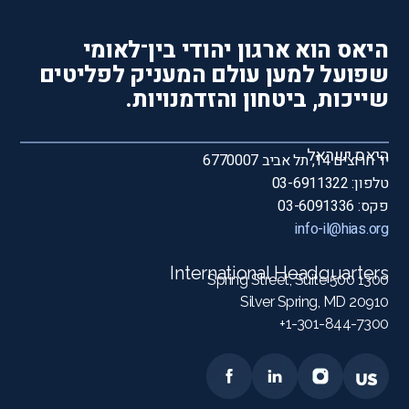
היאס הוא ארגון יהודי בין־לאומי
שפועל למען עולם המעניק לפליטים
שייכות, ביטחון והזדמנויות.
היאס ישראל
יד חרוצים 14, תל אביב 6770007
טלפון: 03-6911322
פקס: 03-6091336
info-il@hias.org
International Headquarters
1300 Spring Street, Suite 500
Silver Spring, MD 20910
1-301-844-7300+