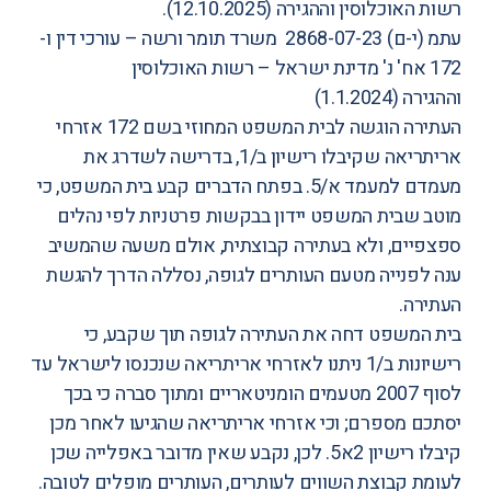
רשות האוכלוסין וההגירה
(12.10.2025).
עתמ (י-ם) 2868-07-23 משרד תומר ורשה – עורכי דין ו-
172 אח' נ' מדינת ישראל – רשות האוכלוסין
וההגירה
(1.1.2024)
העתירה הוגשה לבית המשפט המחוזי בשם 172 אזרחי
אריתריאה שקיבלו רישיון ב/1, בדרישה לשדרג את
מעמדם למעמד א/5. בפתח הדברים קבע בית המשפט, כי
מוטב שבית המשפט יידון בבקשות פרטניות לפי נהלים
ספצפיים, ולא בעתירה קבוצתית, אולם משעה שהמשיב
ענה לפנייה מטעם העותרים לגופה, נסללה הדרך להגשת
העתירה.
בית המשפט דחה את העתירה לגופה תוך שקבע, כי
רישיונות ב/1 ניתנו לאזרחי אריתריאה שנכנסו לישראל עד
לסוף 2007 מטעמים הומניטאריים ומתוך סברה כי בכך
יסתכם מספרם; וכי אזרחי אריתריאה שהגיעו לאחר מכן
קיבלו רישיון 2א5. לכן, נקבע שאין מדובר באפלייה שכן
לעומת קבוצת השווים לעותרים, העותרים מופלים לטובה.