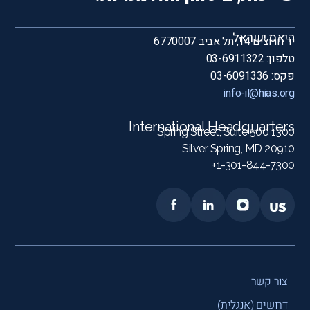
היאס ישראל
יד חרוצים 14, תל אביב 6770007
טלפון: 03-6911322
פקס: 03-6091336
info-il@hias.org
International Headquarters
1300 Spring Street, Suite 500
Silver Spring, MD 20910
1-301-844-7300+
צור קשר
דרושים (אנגלית)