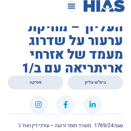
המאגר המשפטי
בית המשפט
העליון – מחיקת
ערעור על שדרוג
מעמד של אזרחי
אריתריאה עם ב/1
,
בימ"ש עליון
פסיקה
עעמ 1769/24 ‏ ‏ משרד תומר ורשה – עורכי דין ואח' נ'