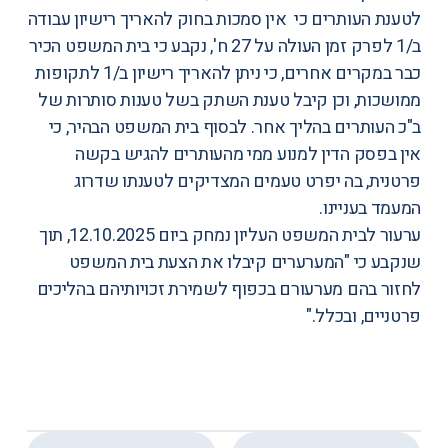
לטענת העותרים כי אין סמכות בחוק להאריך רישיון עבודה
ב/1 לפרק זמן העולה על 27 ח', נקבע כי בית המשפט הכיר
כבר במקרים אחרים, כי ניתן להאריך רישיון ב/1 לתקופות
ממושכות, וכן קיבל טענת השתק בשל טענות סותרות של
ב"כ העותרים בהליך אחר. לבסוף בית המשפט הבהיר, כי
אין בפסק הדין למנוע ממי מהעותרים להגיש בקשה
פרטנית, בה יפרט טעמים המצדיקים לטענתו שדרוג
המעמד בעניינו.
ערעור לבית המשפט העליון נמחק ביום 12.10.2025, תוך
שנקבע כי "המערערים קיבלו את הצעת בית המשפט
לחזור בהם מערעורם בכפוף לשמירת זכויותיהם בהליכים
פרטניים, ובכלל."
,