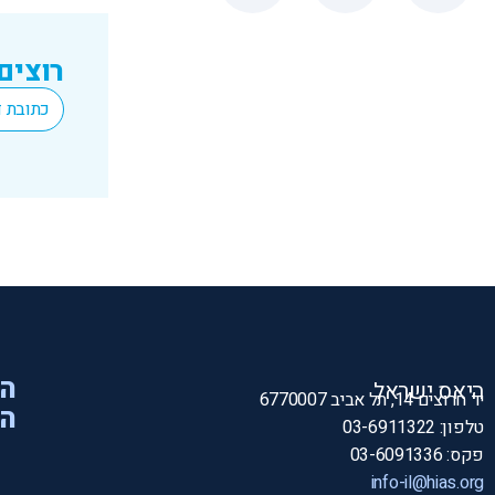
רוצים
*
Email
הי
היאס ישראל
יד חרוצים 14, תל אביב 6770007
המ
טלפון: 03-6911322
פקס: 03-6091336
info-il@hias.org