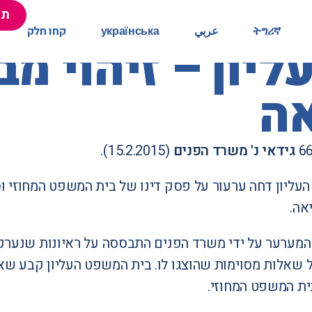
תר
תר
ትግሪኛ
ትግሪኛ
عربي
عربي
українська
українська
קחו חלק
קחו חלק
יון – זיהוי מ
אה
גידאי נ' משרד הפנים
(15.2.2015).
עליון דחה ערעור על פסק דינו של בית המשפט המחוזי ו
אה.
המערער על ידי משרד הפנים התבססה על ראיונות שנערכו 
ל שאלות מסוימות שהוצגו לו. בית המשפט העליון קבע 
ית המשפט המחוזי.