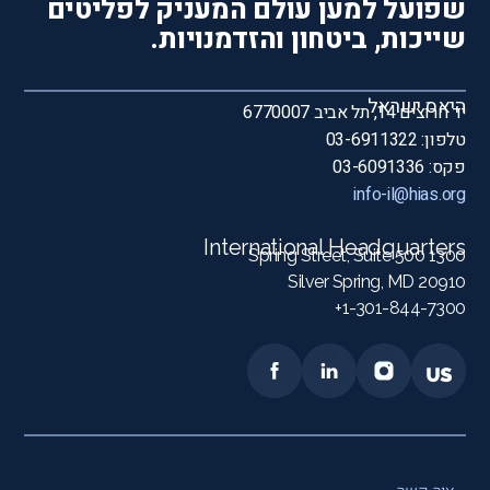
שפועל למען עולם המעניק לפליטים
שייכות, ביטחון והזדמנויות.
היאס ישראל
יד חרוצים 14, תל אביב 6770007
טלפון: 03-6911322
פקס: 03-6091336
info-il@hias.org
International Headquarters
1300 Spring Street, Suite 500
Silver Spring, MD 20910
1-301-844-7300+