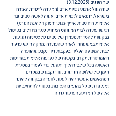
שר הפנים
(3.12.2025)
שורה של ארגוני זכויות אדם (האגודה לזכויות האזרח
בישראל, רופאים לזכויות אדם, אשה לאשה, נשים נגד
אלימות, רוח נשית, איתך-מעכי והמוקד להגנת הפרט)
הגישו עתירה לבית המשפט המחוזי, כנגד מחדלים בטיפול
בבקשות להסדרת מעמדן של נשים פלסטיניות נפגעות
אלימות במשפחה. לאחר שהעתירה נמחקה הוגש ערעור
לבית המשפט העליון. בעקבות דיון, נקבע שהוועדה
ההומניטרית תקדם בקשות של נפגעות אלימות בעדיפות
ראשונה בכל שלבי ההליך, ותפעל כדי לעמוד במסגרת
הזמן של שלושה חודשים. עוד נקבע שבמקרים
המתאימים אפשר יהיה לפנות לוועדה בבקשה להיתר
זמני, וזו תישקל בהתאם הנסיבות. בכפוף להתחייבויות
אלה של המדינה, הערעור נדחה.