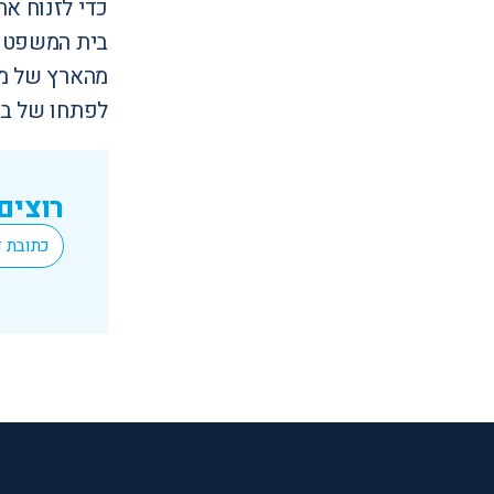
כדי לזנוח א
בית המשפט ה
מהארץ של מב
לפתחו של בי
רוצים
*
Email