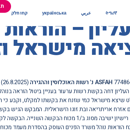
תר
תר
ትግሪኛ
ትግሪኛ
عربي
عربي
українська
українська
קחו חלק
קחו חלק
יון – הוראות 
ציאה מישראל ו
ASFAH נ' רשות האוכלוסין וההגירה
(26.8.2025)
עליון דחה בקשת רשות ערעור בעניין ביטול הוראה בנוהל
שיצא מישראל כמי שזנח את בקשתו למקלט, וקבע כי הסוג
אזרח אריתריאה ובת זוגו הישראלית. המבקש הגיש בק
זוגיות, וקיבל רישיון ישיבה מסוג ב/1 מכוח הב
ח הוראות נוהל משרד הפנים העוסק בהסדרת מעמד מכוח 