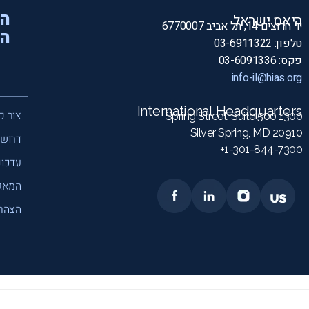
הי
היאס ישראל
יד חרוצים 14, תל אביב 6770007
המ
טלפון: 03-6911322
פקס: 03-6091336
info-il@hias.org
International Headquarters
צור ק
1300 Spring Street, Suite 500
Silver Spring, MD 20910
דרושי
1-301-844-7300+
עדכונ
המאג
הצהרת