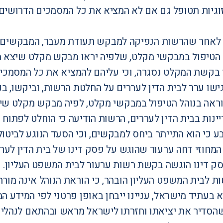
וגיות תטופל גם אם לא המציא את כל המסמכים הדרושי
שנת 2023, לאחר שהרשות הנפיקה למבקש תעודת מעבר, המבקשי
 הטיפול במבקשי מקלט, שלפיה יראו מבקש מקלט שיצא 
קשת המקלט נסגרה, וכי עליהם להמציא את כל המסמכים החסר
שו ערר לבית הדין לעררים על החלטת הרשות, וביקשו,
וראה בנוהל הטיפול במבקשי מקלט, לפיה מבקש מקלט ש
ינות בבית הדין לעררים, הרשות הודיעה כי הוחלט לפתו
 כי הוא התייתר ביחס למבקשים, וכי הסעד הנוגע לביטול 
מחוזי דחה ערעור
שהוגש על פסק דינו של בית הדין לערר
פסק דינו הוגשה בקשת רשות ערעור לבית המשפט העליון.
ת לבית המשפט העליון הובהר, כי הוראת הנוהל אינה מור
בעתיד מישראל, עניינו ייבחן באופן פרטני לפי המידע ה
שהסדיר את יציאתו וחזרתו לישראל מראש ובהתאם לנהלי ה