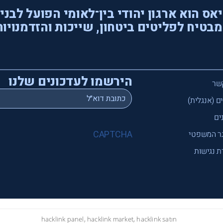
אס הוא ארגון יהודי בין־לאומי הפועל לבני
בטיח לפליטים ביטחון, שייכות והזדמנויות
הירשמו לעדכונים שלנו
שר
*
Email
ם (אנגלית)
ים
CAPTCHA
ר המשפטי
 נגישות
hacklink panel, hacklink market, hacklink satın