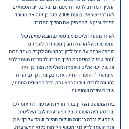
ההליך המדורג להסדרת מעמדם של בני זוג הנשואים
לאזרחי ישראל. בשנת 2008 פנה בן זוגה אל משרד
הפנים וביקש להפסיק את ההליך המדורג.
לאחר מספר הליכים משפטיים, הובא עניינה של
המערערת אל הוועדה הבין-משרדית לעניינים
הומניטאריים על מנת לדון בבקשתה לקבל מעמד מכוח
"נוהל טיפול בהפסקת הליך מדורג להסדרת מעמד לבני
זוג של ישראלים כתוצאה מאלימות מצד בן הזוג
הישראלי". הוועדה דחתה את הבקשה, וכך גם ועדת
ההשגה לזרים, שדנה בהשגתה, ובית המשפט המחוזי,
שדן בעתירה שהגישה.
בית המשפט העליון, בדחותו את הערעור, התייחס לכך
שגרסאותיה השונות של המערערת לגבי האלימות
שהפעיל נגדה בן זוגה מעלות תהיות, ועמד על כך שבן
זוגה הועמד לדין בגין מעשי אלימות כלפי המערערת,