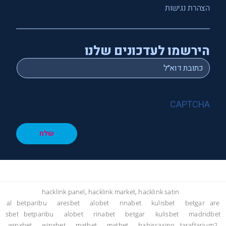
הצהרת נגישות
הירשמו לעדכונים שלנו
*
Email
CAPTCHA
שלח
hacklink panel, hacklink market, hacklink satın
al
betparibu
aresbet
alobet
rinabet
kulisbet
betgar
are
sbet
betparibu
alobet
rinabet
betgar
kulisbet
madridbet
winxbet
winxbet
matbet
matbet
bahiscasino
taraftarium2