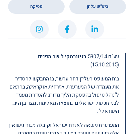
,
בימ"ש עליון
פסיקה
עע"ם 5807/14
רזינובסקי נ' שר הפנים
(15.10.2015)
בית המשפט העליון דחה ערעור, בו התבקש להסדיר
את מעמדה של המערערת, אזרחית אוקראינה, בהתאם
ל"נוהל טיפול בהפסקת הליך מדורג להסדרת מעמד
לבני זוג של ישראלים כתוצאה מאלימות מצד בן הזוג
הישראלי".
המערערת נישאה לאזרח ישראל וקיבלה מכוח נישואין
אלה רישיונות ישיבה במשך כארבע שנים במסגרת