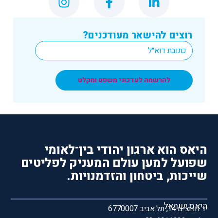
רוצים להישאר מעודכנים?
*
Email
להרשמה לעדכוני משפט ומקלט
היאס הוא ארגון יהודי בין־לאומי
שפועל למען עולם המעניק לפליטים
שייכות, ביטחון והזדמנויות.
היאס ישראל
יד חרוצים 14, תל אביב 6770007