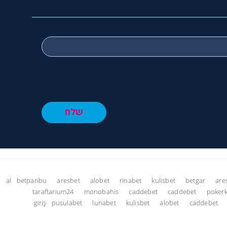
שלח
al
betparibu
aresbet
alobet
rinabet
kulisbet
betgar
are
taraftarium24
monobahis
caddebet
caddebet
pokerk
giriş
pusulabet
lunabet
kulisbet
alobet
caddebet