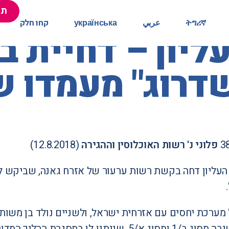
תר
תר
ትግሪኛ
ትግሪኛ
عربي
عربي
українська
українська
קחו חלק
קחו חלק
יון – דחיית 
שדרוג" מעמדו 
פלוני נ' רשות האוכלוסין וההגירה
(12.8.2018)
עליון דחה בקשת רשות ערעור של אזרח גאנה, שביקש לק
ברישיונות ישיבה מסוג ב/1 ומסוג א/5, שניתנ