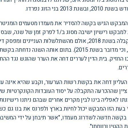
שנת 2013 בני הזוג נפרדו.
החליטה לתת למבקש רישיון ישיבה מסוג 
ההחלטה התקבלה בשנת 2018, אולם מהשתלשלות העניינ
בטעות סופר, וכי מדובר בשנת 2015). בתום אות
בית הדין לעררים דחה את הערר שהוגש נגד ההח
רים.
עליון דחה את בקשת רשות הערעור, וקבע שהיא אינה עומ
יין שההכרעה התקבלה על יסוד העובדות הקונקרטיות של
בקשה חדשה לשדרוג מעמדו, "אשר תיבחן על ידי המשיבה 
 הקטין ורווחתו".