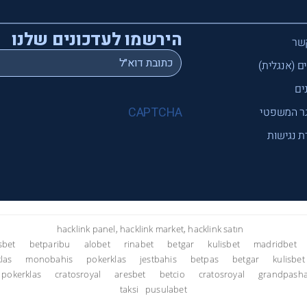
הירשמו לעדכונים שלנו
שר
*
Email
ם (אנגלית)
ים
CAPTCHA
ר המשפטי
 נגישות
hacklink panel, hacklink market, hacklink satın
sbet
betparibu
alobet
rinabet
betgar
kulisbet
madridbet
las
monobahis
pokerklas
jestbahis
betpas
betgar
kulisbet
pokerklas
cratosroyal
aresbet
betcio
cratosroyal
grandpasha
taksi
pusulabet