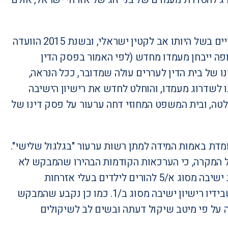
בשנת 2014 המבקש הגיש בקשה להסדיר את מעמדו מטעמים הומניטריים בשל היותו אב לקטין ישראלי, ובשנת 2015 הוועדה
ב/1 לפרק זמן של שנה, שבסופה ייבחן מעמדו מחדש (לפי האמור בפסק הדין
ים ומפסק דינו של בית הדין לעררים עולה שמדובר, ככל הנראה,
ה השנה נדחתה בקשתו לשדרוג מעמדו, והוחלט לחדש את רישיון הישיבה
לטה
, ובית המשפט המחוזי דחה ערעור על פסק דינו של
דת באמות המידה למתן רשות ערעור "בגלגול שלישי".
 המקרה, כי הערכאות הקודמות הבהירו שהמבקש לא
ביסס את טענתו לאפליה בינו לבין מקרים אחרים שבהם ניתנו רישיונות ישיבה מסוג א/5 להורים לילדים בעלי אזרחות
ישראלית, וכי בעת הזו המבקש יכול לחיות בארץ ולפרנס את בנו גם כשבידיו רישיון ישיבה מסוג ב/1. כמו כן נקבע שהמבקש
על פי מיטב שיקול דעתה ובשים לב לשיקולים