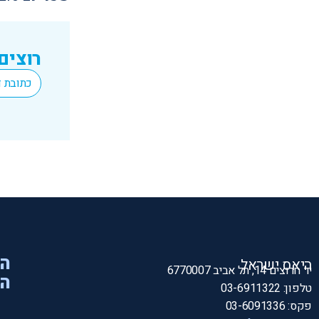
רוצים
*
Email
הי
היאס ישראל
יד חרוצים 14, תל אביב 6770007
המ
טלפון: 03-6911322
פקס: 03-6091336