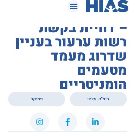
המאגר המשפטי
בית המשפט העליון
– דחיית בקשת
רשות ערעור בעניין
שדרוג מעמד
מטעמים
הומניטריים
,
בימ"ש עליון
פסיקה