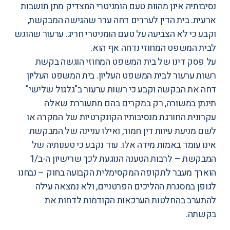
נסיבותיה אינן מהוות טעם הומניטרי המצדיק מתן תושבות
ארעית. בית הדין לעררים דחה ערר שהגישה המבקשת,
וקבע כי לא הצביעה על טעם הומניטרי חריג. ערעור שהוגש
לבית המשפט המחוזי נדחה אף הוא.
על פסק דינו של בית המשפט המחוזי הוגשה בקשת
רשות ערעור לבית המשפט העליון. בית המשפט העליון
דחה את הבקשה וקבע כי רשות ערעור ב"גלגול שלישי"
תינתן במשורה, רק במקרים בהם מתעוררת שאלה
עקרונית החורגת מנסיבותיו הקונקרטיות של המקרה או
לשם מניעת עיוות דין חמור, ואילו עניינה של המבקשת
אינו עומד באמות מידה אלו. עוד נקבע כי טענותיה של
המבקשת – לרבות הטענה הנוגעת לכך שרישיון ה-ב/1
הוארך מעבר לתקופה המקסימלית הקבועה בחוק – נבחנו
לגופן במסגרת ההליכים הפרטניים, ולא נמצאה עילה
להתערב בהחלטות הערכאות הקודמות לדחות את
בקשתה.