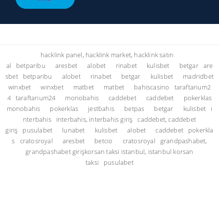
hacklink panel, hacklink market, hacklink satın
al
betparibu
aresbet
alobet
rinabet
kulisbet
betgar
are
sbet
betparibu
alobet
rinabet
betgar
kulisbet
madridbet
winxbet
winxbet
matbet
matbet
bahiscasino
taraftarium2
4
taraftarium24
monobahis
caddebet
caddebet
pokerklas
monobahis
pokerklas
jestbahis
betpas
betgar
kulisbet
i
nterbahis
interbahis, interbahis giriş
caddebet, caddebet
giriş
pusulabet
lunabet
kulisbet
alobet
caddebet
pokerkla
s
cratosroyal
aresbet
betcio
cratosroyal
grandpashabet,
grandpashabet giriş
korsan taksi istanbul, istanbul korsan
taksi
pusulabet