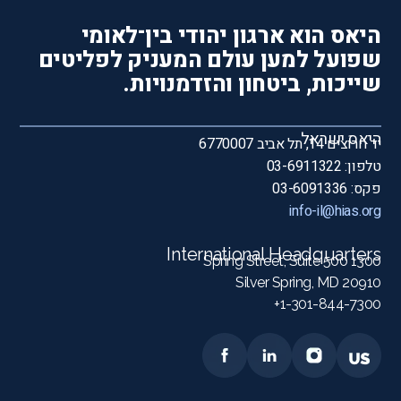
היאס הוא ארגון יהודי בין־לאומי
שפועל למען עולם המעניק לפליטים
שייכות, ביטחון והזדמנויות.
היאס ישראל
יד חרוצים 14, תל אביב 6770007
טלפון: 03-6911322
פקס: 03-6091336
info-il@hias.org
International Headquarters
1300 Spring Street, Suite 500
Silver Spring, MD 20910
1-301-844-7300+