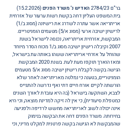
בר"ם 2784/23
האדיש נ' משרד הפנים
(15.2.2026)
בית המשפט העליון דחה בקשת רשות ערעור של אזרחית
אריתריאה אשר עתרה לשדרג את רישיונה (מסוג ב/1)
לרישיון ישיבה ארעי (מסוג א/5) מטעמים הומניטריים.
המבקשת, אזרחית אריתריאה, נכנסה לישראל בשנת
2007 וקיבלה רישיון ישיבה מסוג ב/1 מכוח הסדר מיוחד
שהוחל על אזרחי אריתריאה ששהו באותה עת בישראל,
ומאז הוארך תוקפו מעת לעת. בשנת 2020 המבקשת
הגישה בקשה לקבלת רישיון ישיבה מסוג א/5 מטעמים
הומניטריים, בטענה כי נמלטה מאריתריאה לאחר שלא
הורשתה לקיים אורח חיים דתי ואף נדרשה להתגייס
לצבא, השתקעה בישראל (בה היא עובדת לאורך השנים
כמטפלת סיעודית), כי אין לה זיקה למדינת מוצאה, וכי היא
אינה יכולה לשוב לאריתריאה מחשש לרדיפה ולפגיעה
בחירותה. משרד הפנים דחה את הבקשה בנימוק
שהמבקשת לא הגישה בקשה פרטנית למקלט מדיני, וכי