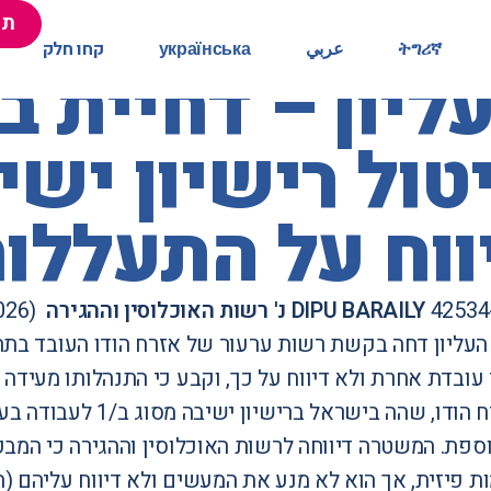
תר
תר
ትግሪኛ
ትግሪኛ
عربي
عربي
українська
українська
קחו חלק
קחו חלק
יון – דחיית 
יטול רישיון י
ווח על התעללו
DIPU BARAILY נ' רשות האוכלוסין וההגירה
(26.3.2026)
עליון דחה בקשת רשות ערעור של אזרח הודו העובד בתחו
עובדת אחרת ולא דיווח על כך, וקבע כי התנהלותו מעידה
וספת. המשטרה דיווחה לרשות האוכלוסין וההגירה כי המ
ות פיזית, אך הוא לא מנע את המעשים ולא דיווח עליהם 