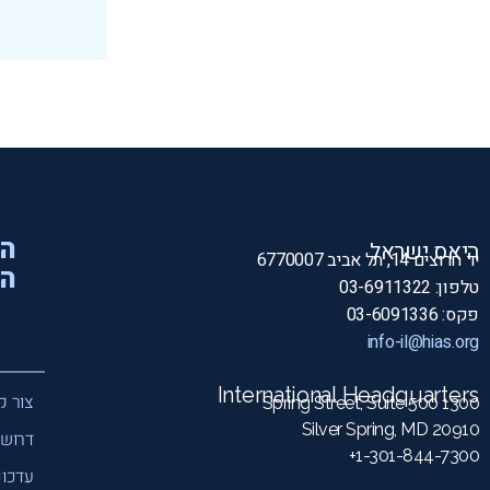
הי
היאס ישראל
יד חרוצים 14, תל אביב 6770007
המ
טלפון: 03-6911322
פקס: 03-6091336
info-il@hias.org
International Headquarters
צור ק
1300 Spring Street, Suite 500
Silver Spring, MD 20910
דרושי
1-301-844-7300+
עדכונ