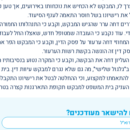
ך לו, המבקש לא הכחיש את נוכחותו באירועים, אך טען 
את רישיונו בשל חוסר התאמה לענף הסיעוד.
ררים דחה ערר שהגיש המבקש, וקבע כי התנהלותו החמור
י. עוד נקבע כי העובדה שמטופל חדש, שאצלו החל לעבוד 
מחוזי דחה ערעור על פסק הדין, וקבע כי המבקש הפר את
פסק דין זה הוגשה בקשת רשות הערעור.
עליון דחה את הבקשה, וקבע כי המקרה נטוע בנסיבותיו ה
ב"גלגול שלישי", מה גם שלא נגרם למבקש עיוות דין. בי
התאמתו למקצוע, וכי ההחלטה לבטל את רישיונו התקבלה
 העניק בית המשפט למבקש תקופת התארגנות קצרה בטרם 
 להישאר מעודכנים?