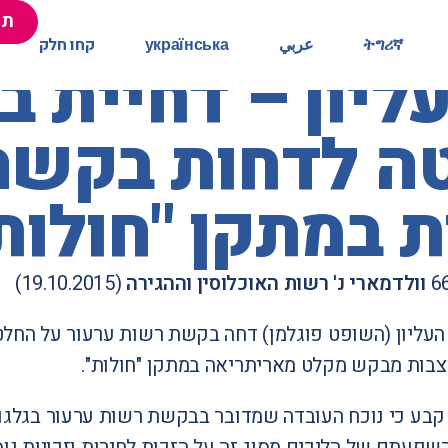
תר
תר
ትግሪኛ
ትግሪኛ
عربي
عربي
українська
українська
קחו חלק
קחו חלק
יון – דחיית 
ה לדחות בקשה
ת במתקן "חולות
וולדמארי נ' רשות האוכלוסין וההגירה
(19.10.2015)
עליון (השופט פוגלמן) דחה בקשת רשות ערעור על החלט
יצבות מבקש מקלט מאריתריאה במתקן "חולות".
בע כי נוכח העובדה שמדובר בבקשת רשות ערעור בגלגו
 השפעתם של הליכים מסוג זה על הזכות לחירות וזכויות נ