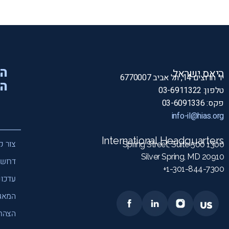
הי
היאס ישראל
יד חרוצים 14, תל אביב 6770007
המ
טלפון: 03-6911322
פקס: 03-6091336
info-il@hias.org
International Headquarters
צור ק
1300 Spring Street, Suite 500
Silver Spring, MD 20910
דרושי
1-301-844-7300+
עדכונ
המאג
הצהרת