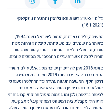
בר"ם 310/21
רשות האוכלוסין וההגירה נ' זקיאנץ
(18.1.2021)
המשיבה, ילידת גאורגיה, הגיעה לישראל בשנת 1994,
בהיותה בת שנתיים, עם משפחתה, קיבלה אזרחות מכוח
שבות, וזו נשללה לאחר שהתברר שהבקשות שהגישו
הוריה לקבלת אשרות עולים התבססו על מסמכים כוזבים.
בשנת 2018 ניתן לה רישיון ישיבה מסוג א/5, אולם משרד
הפנים סירב להאריכו בשנת 2019 משום שלא הציגה
דרכון תקף. המשיבה הגישה עתירה נגד ההחלטה וטענה כי
בשל אי-חידוש רישיון הישיבה היא אינה זכאית עוד
לביטוח בריאות, ולכן נמנע ממנה טיפול תרופתי קבוע וחיוני
אותו היא מקבלת. בית המשפט המחוזי קיבל את בקשת
המשיבה לצו ביניים והורה לחדש את רישיון הישיבה שלה