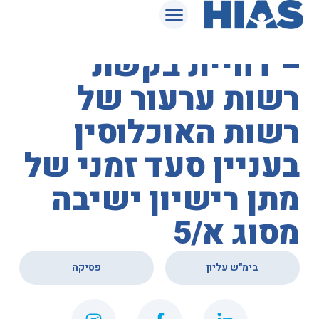
המאגר המשפטי
בית המשפט העליון
– דחיית בקשת
רשות ערעור של
רשות האוכלוסין
בעניין סעד זמני של
מתן רישיון ישיבה
מסוג א/5
,
בימ"ש עליון
פסיקה