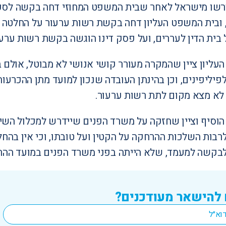
רשו מישראל לאחר ש
בית המשפט המחוזי דחה בקשה לסעד
ו
בית המשפט העליון דחה בקשת רשות ערעור
על החלטה ז
 בית הדין לעררים, ועל פסק דינו הוגשה בקשת רשות ערעו
ליון ציין שהמקרה מעורר קושי אנושי לא מבוטל, אולם ב
לפיליפינים, וכן בהינתן העובדה שנכון למועד מתן ההכ
א מצא מקום לתת רשות ערעור.
וסיף וציין שחזקה על משרד הפנים שיידרש למכלול השי
לרבות השלכות ההרחקה על הקטין ועל טובתו, וכי אין בהח
בקשה למעמד, שלא הייתה בפני משרד הפנים במועד ההר
 להישאר מעודכנים?