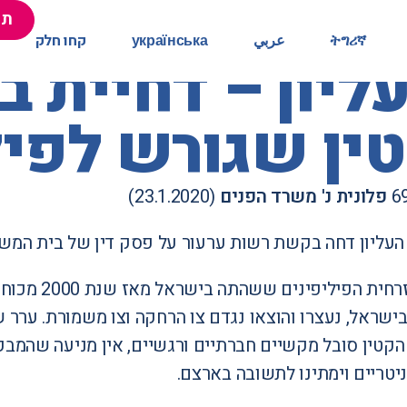
תר
תר
ትግሪኛ
ትግሪኛ
عربي
عربي
українська
українська
קחו חלק
קחו חלק
יון – דחיית 
טין שגורש לפיל
פלונית נ' משרד הפנים
(23.1.2020)
עליון דחה בקשת רשות ערעור על פסק דין של בית המשפט 
בישראל, נעצרו והוצאו נגדם צו הרחקה וצו משמורת. ערר ש
הקטין סובל מקשיים חברתיים ורגשיים, אין מניעה שהמב
יטריים וימתינו לתשובה בארצם.