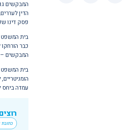
המבקשים גו
הדין לעררים, 
פסק דינו של
בית המשפט הע
כבר הורחקו 
המבקשים – ל
בית המשפט ה
הומניטריים, 
עמדה ביחס ל
רוצים
*
Email