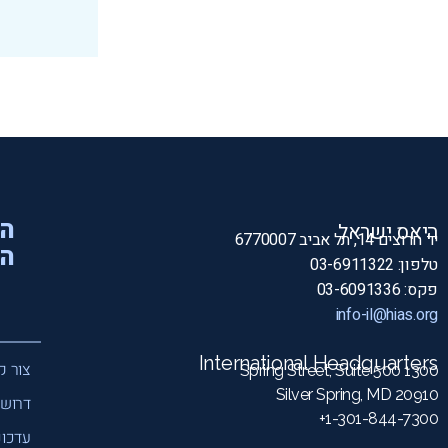
הי
היאס ישראל
יד חרוצים 14, תל אביב 6770007
המ
טלפון: 03-6911322
פקס: 03-6091336
info-il@hias.org
International Headquarters
צור ק
1300 Spring Street, Suite 500
Silver Spring, MD 20910
דרושי
1-301-844-7300+
עדכונ