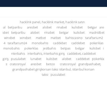
hacklink panel, hacklink market, hacklink satın
al
betparibu
aresbet
alobet
rinabet
kulisbet
betgar
are
sbet
betparibu
alobet
rinabet
betgar
kulisbet
madridbet
winxbet
winxbet
matbet
matbet
bahiscasino
taraftarium2
4
taraftarium24
monobahis
caddebet
caddebet
pokerklas
monobahis
pokerklas
jestbahis
betpas
betgar
kulisbet
i
nterbahis
interbahis, interbahis giriş
caddebet, caddebet
giriş
pusulabet
lunabet
kulisbet
alobet
caddebet
pokerkla
s
cratosroyal
aresbet
betcio
cratosroyal
grandpashabet,
grandpashabet giriş
korsan taksi istanbul, istanbul korsan
taksi
pusulabet