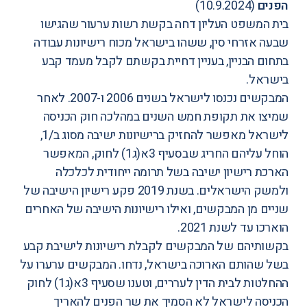
הפנים
(10.9.2024)
בית המשפט העליון דחה בקשת רשות ערעור שהגישו
שבעה אזרחי סין, ששהו בישראל מכוח רישיונות עבודה
בתחום הבניין, בעניין דחיית בקשתם לקבל מעמד קבע
בישראל.
המבקשים נכנסו לישראל בשנים 2006 ו-2007. לאחר
שמיצו את תקופת חמש השנים במהלכה חוק הכניסה
לישראל מאפשר להחזיק ברישיונות ישיבה מסוג ב/1,
הוחל עליהם החריג שבסעיף 3א(ג1) לחוק, המאפשר
הארכת רישיון ישיבה בשל תרומה ייחודית לכלכלה
ולמשק הישראלים. בשנת 2019 פקע רישיון הישיבה של
שניים מן המבקשים, ואילו רישיונות הישיבה של האחרים
הוארכו עד לשנת 2021.
בקשותיהם של המבקשים לקבלת רישיונות לישיבת קבע
בשל שהותם הארוכה בישראל, נדחו. המבקשים ערערו על
ההחלטות לבית הדין לעררים, וטענו שסעיף 3א(ג1) לחוק
הכניסה לישראל לא הסמיך את שר הפנים להאריך