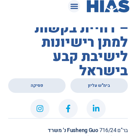
המאגר המשפטי
בית המשפט העליון
– דחיית בקשות
למתן רישיונות
לישיבת קבע
בישראל
,
בימ"ש עליון
פסיקה
בר"ם 716/24
Fusheng Guo נ' משרד