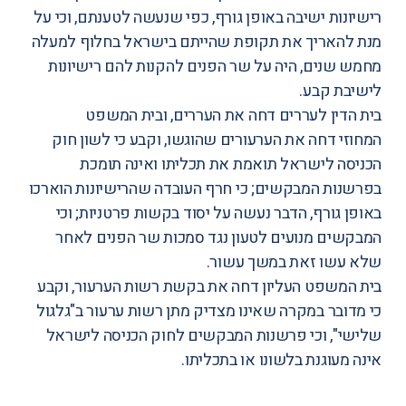
רישיונות ישיבה באופן גורף, כפי שנעשה לטענתם, וכי על
מנת להאריך את תקופת שהייתם בישראל בחלוף למעלה
מחמש שנים, היה על שר הפנים להקנות להם רישיונות
לישיבת קבע.
בית הדין לעררים דחה את העררים
, ובית המשפט
המחוזי
דחה את הערעורים
שהוגשו, וקבע כי לשון חוק
הכניסה לישראל תואמת את תכליתו ואינה תומכת
בפרשנות המבקשים; כי חרף העובדה שהרישיונות הוארכו
באופן גורף, הדבר נעשה על יסוד בקשות פרטניות; וכי
המבקשים מנועים לטעון נגד סמכות שר הפנים לאחר
שלא עשו זאת במשך עשור.
בית המשפט העליון דחה את בקשת רשות הערעור, וקבע
כי מדובר במקרה שאינו מצדיק מתן רשות ערעור ב"גלגול
שלישי", וכי פרשנות המבקשים לחוק הכניסה לישראל
אינה מעוגנת בלשונו או בתכליתו.