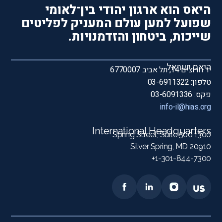
היאס הוא ארגון יהודי בין־לאומי
שפועל למען עולם המעניק לפליטים
שייכות, ביטחון והזדמנויות.
היאס ישראל
יד חרוצים 14, תל אביב 6770007
טלפון: 03-6911322
פקס: 03-6091336
info-il@hias.org
International Headquarters
1300 Spring Street, Suite 500
Silver Spring, MD 20910
1-301-844-7300+