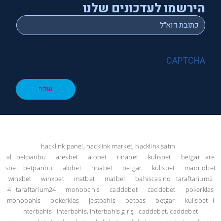
הירשמו לעדכונים שלנו
*
Email
CAPTCHA
שלח
hacklink panel, hacklink market, hacklink satın
al
betparibu
aresbet
alobet
rinabet
kulisbet
betgar
are
sbet
betparibu
alobet
rinabet
betgar
kulisbet
madridbet
winxbet
winxbet
matbet
matbet
bahiscasino
taraftarium2
4
taraftarium24
monobahis
caddebet
caddebet
pokerklas
monobahis
pokerklas
jestbahis
betpas
betgar
kulisbet
i
nterbahis
interbahis, interbahis giriş
caddebet, caddebet