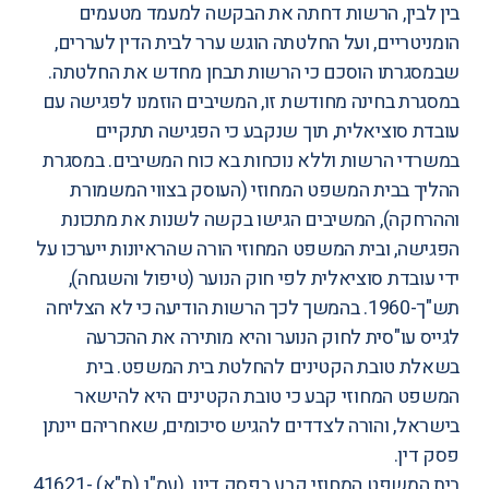
בין לבין, הרשות דחתה את הבקשה למעמד מטעמים
הומניטריים, ועל החלטתה הוגש ערר לבית הדין לעררים,
שבמסגרתו הוסכם כי הרשות תבחן מחדש את החלטתה.
במסגרת בחינה מחודשת זו, המשיבים הוזמנו לפגישה עם
עובדת סוציאלית, תוך שנקבע כי הפגישה תתקיים
במשרדי הרשות וללא נוכחות בא כוח המשיבים. במסגרת
ההליך בבית המשפט המחוזי (העוסק בצווי המשמורת
וההרחקה), המשיבים הגישו בקשה לשנות את מתכונת
הפגישה, ו
בית המשפט המחוזי הורה
שהראיונות ייערכו על
ידי עובדת סוציאלית לפי חוק הנוער (טיפול והשגחה),
תש"ך-1960. בהמשך לכך הרשות הודיעה כי לא הצליחה
לגייס עו"סית לחוק הנוער והיא מותירה את ההכרעה
בשאלת טובת הקטינים להחלטת בית המשפט. בית
המשפט המחוזי קבע כי טובת הקטינים היא להישאר
בישראל, והורה לצדדים להגיש סיכומים, שאחריהם יינתן
פסק דין.
בית המשפט המחוזי
קבע בפסק דינו
(עמ"נ (ת"א) 41621-