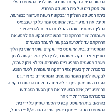
הרשות הגישה בקשת רשות ערעור לבית המשפט העליון
על פסק דינו של בית המשפט המחוזי.
ביתה המשפט העליון דן בבקשת רשות הערעור כבערעור,
וקיבל את הערעור. בית המשפט עמד על כך שבבסיס
ההליך המשפטי עמדה החלטת הרשות להוציא צווי
משמורת וצווי הרחקה נגד המשיבים ובקשתם למנוע את
הרחקתם עד להכרעה בבקשה למעמד מטעמים
הומניטריים. בית המשפט ציין שקיים שוני מהותי בין הליך
בעניין צווי הרחקה ומשמורת, לבין הליך של בקשה למתן
מעמד מטעמים הומניטריים מיוחדים, וכי לא ניתן לעתור,
במסגרת הליך בעניין צווי הרחקה ומשמורת, לסעד הנוגע
לבקשה למתן מעמד מטעמים הומניטריים כאמור. גם
העובדה שבמשך זמן רב לא ניתנה החלטת הרשות בבקשה
ההומניטרית, אינה מכשירה את מתן הסעד המבוקש
במסגרתה בגדרי הליך אחר.
בהתאם, בית המשפט קבע כי הסעד שניתן על ידי בית
המשפט המחוזי – מתן רישיון ישיבה מסוג א/5 – מבוטל,