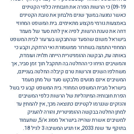
09-19‏) כי הרשות הפרה את חובותיה כלפי הקטינים
כאשר נמנעה במשך שנים מלבחון את טובת הקטינים
באמצעות גורמי מקצוע מתאימים. בית המשפט המחוזי
דחה את טענת הרשות, לפיה אין לתת סעד של מעמד
בישראל משום שהסעד שהתבקש בערעור לבית המשפט
המחוזי התמצה בשחרור ממשמורת ואי הרחקה, וקבע כי
באותה עת, הבקשה ההומניטרית הייתה תלויה ועומדת,
והמשיבים הניחו כי ההחלטה בה תתקבל תוך זמן סביר, אך
משחלפו השנים והרשות טרם קיבלה החלטה בעניינם,
המשיבים אינם מנועים מלבקש סעד של מתן מעמד
בישראל מבית המשפט המחוזי. בית המשפט קבע כי בשל
הפרת חובותיה המינהליות של הרשות כלפי המשיבים
והנזקים שנגרמו לקטינים כתוצאה מכך, אין להמתין עד
למתן החלטה בבקשה ההומניטרית, והורה להעניק
למשיבים אשרת שהייה בישראל מסוג א/5, שתעמוד
בתוקף עד שנת 2033, אז תגיע המשיבה 3 לגיל 18.