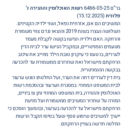
בר"ם 6466-05-25
רשות האוכלוסין וההגירה נ'
פלונית
(15.12.2025)
המשיבים הם אם, אזרחית נפאל, ושני ילדיה הקטינים.
השלושה נעצרו בשנת 2019 והוצאו נגדם צווי משמורת
והרחקה. האם וילדיה הגישו בקשה לקבלת מעמד
מטעמים הומניטריים, ובמקביל הגישו ערר לבית הדין
לעררים, בו טענו כי עיקרון טובת הילד מחייב את עיכוב
הרחקתם מישראל ואת שחרורם ממשמורת עד להכרעה
בבקשה ההומניטרית.
בית דין לעררים דחה את הערר, ועל החלטתו הוגש ערעור
לבית המשפט המחוזי. במסגרת הערעור ובהסכמת רשות
האוכלוסין וההגירה, בית המשפט המחוזי נתן צו ביניים,
המורה על שחרור המשיבים ממשמורת ועל מניעת
הרחקתם מישראל עד להכרעה בערעור, ובהמשך הוסכם כי
ייערך למשיבים שימוע נוסף שעל בסיסו תקבל הרשות
החלטה חדשה בעניין הרחקתם.