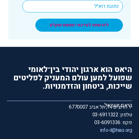
*
Email
להרשמה לעדכוני משפט ומקלט
היאס הוא ארגון יהודי בין־לאומי
שפועל למען עולם המעניק לפליטים
שייכות, ביטחון והזדמנויות.
היאס ישראל
יד חרוצים 14, תל אביב 6770007
טלפון: 03-6911322
פקס: 03-6091336
info-il@hias.org